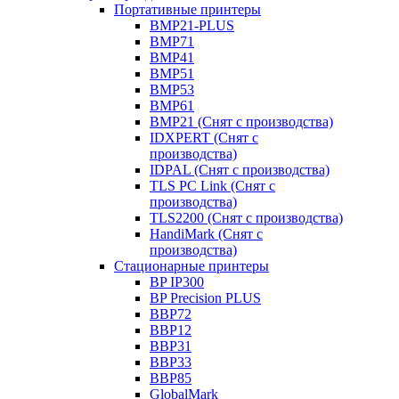
Портативные принтеры
BMP21-PLUS
BMP71
BMP41
BMP51
BMP53
BMP61
BMP21 (Снят с производства)
IDXPERT (Снят с
производства)
IDPAL (Снят с производства)
TLS PC Link (Снят с
производства)
TLS2200 (Снят с производства)
HandiMark (Снят с
производства)
Стационарные принтеры
BP IP300
BP Precision PLUS
BBP72
BBP12
BBP31
BBP33
BBP85
GlobalMark