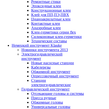
Ремонтные стики
Эпоксидные клеи
Конструкционные клеи
Клей для ПП,ПЭ,ПВХ
Цианоакрилатные клеи
Контактные клеи
Анаэробные клеи
Клеи-герметики серии flex
Силиконовые клеи-герметики
Технические составы
Немецкий инструмент Klauke
Новинки инструмента 2013
Электрогидравлический
инструмент
Новые насосные станции
Кабелерезы
Обжимной инструмент
Опрессовочный инструмент
Станции
электрогидравлические
Гидравлический инструмент
Отсекающие головы и системы
Пресса ручные
Обжимные головы
Универсальные головы