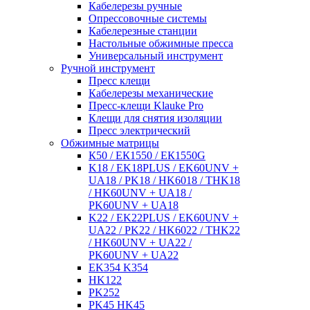
Кабелерезы ручные
Опрессовочные системы
Кабелерезные станции
Настольные обжимные пресса
Универсальный инструмент
Ручной инструмент
Пресс клещи
Кабелерезы механические
Пресс-клещи Klauke Pro
Клещи для снятия изоляции
Пресс электрический
Обжимные матрицы
К50 / ЕК1550 / ЕК1550G
K18 / EK18PLUS / EK60UNV +
UA18 / PK18 / HK6018 / THK18
/ HK60UNV + UA18 /
PK60UNV + UA18
K22 / EK22PLUS / EK60UNV +
UA22 / PK22 / HK6022 / THK22
/ HK60UNV + UA22 /
PK60UNV + UA22
EK354 K354
HK122
PK252
PK45 HK45