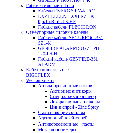
GENLIS-F Н05V/H07V-K
Гибкие силовые кабели
Кабели ENERGY RV-K FOC
EXZHELLENT XXI RZ1-K
0,6/1 кВ нГ-LS-HF
Гибкие кабели FLEGIGRON
Огнеупорные силовые кабели
Гибкие кабели SEGURFOC-331
SZ1-K
GENFIRE ALARM SO2Z1 PH-
120-LS-H
Гибкий кабель GENFIRE-331
ALARM
Кабели контрольные
BIGGFLEX
Weicon химия
Антикоррозионные составы
Активные антикоры
Специальный антикор
Декоративные антикоры
Цинк спрей - Zinc Spray
Смазывающие составы
Адгезивный клей-спрей
Антикоррозионные пасты
Металлополимеры