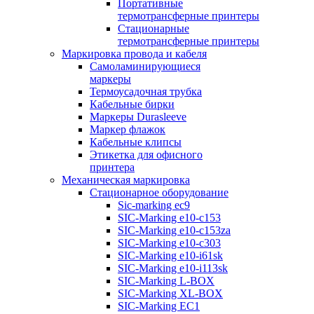
Портативные
термотрансферные принтеры
Стационарные
термотрансферные принтеры
Маркировка провода и кабеля
Самоламинирующиеся
маркеры
Термоусадочная трубка
Кабельные бирки
Маркеры Durasleeve
Маркер флажок
Кабельные клипсы
Этикетка для офисного
принтера
Механическая маркировка
Стационарное оборудование
Sic-marking ec9
SIC-Marking e10-c153
SIC-Marking e10-c153za
SIC-Marking e10-c303
SIC-Marking e10-i61sk
SIC-Marking e10-i113sk
SIC-Marking L-BOX
SIC-Marking XL-BOX
SIC-Marking EC1