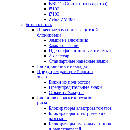
BBP11 (Снят с производства)
i5100
i7100
Zebra ZM400
Безопасность
Навесные замки для защитной
блокировки
Замки из алюминия
Замки из стали
Идентификационные этикетки
Аксессуары
Стандартные навесные замки
Блокировочные накладки
Предупреждающие бирки и
знаки
Бирки из полиэстера
Предупредительные знаки
Стяжки / Хомуты
Блокировка электрических
рисков
Блокираторы электроавтоматов
Блокираторы электрических
разъемов
Блокираторы пусковых кнопок
и выключателей