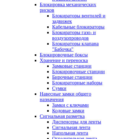
Блокировка механических
рисков
Блокираторы вентилей и
задвижек
Кабельные блокираторы
Блокираторы газо- и
воздухопроводов
Блокираторы клапана
"Бабочка"
Блокировочные боксы
Хранение и переноска
Замковые станции
Блокировочные станции
Бирочные станции
Блокираторные наборы
Сумки
Навесные замки общего
назначения
Замки с ключами
Кодовые замки
Сигнальная разметка
Диспенсеры для ленты
Сигнальная лента
Напольная лента
Оградительная лента