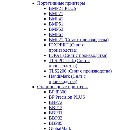
Портативные принтеры
BMP21-PLUS
BMP71
BMP41
BMP51
BMP53
BMP61
BMP21 (Снят с производства)
IDXPERT (Снят с
производства)
IDPAL (Снят с производства)
TLS PC Link (Снят с
производства)
TLS2200 (Снят с производства)
HandiMark (Снят с
производства)
Стационарные принтеры
BP IP300
BP Precision PLUS
BBP72
BBP12
BBP31
BBP33
BBP85
GlobalMark