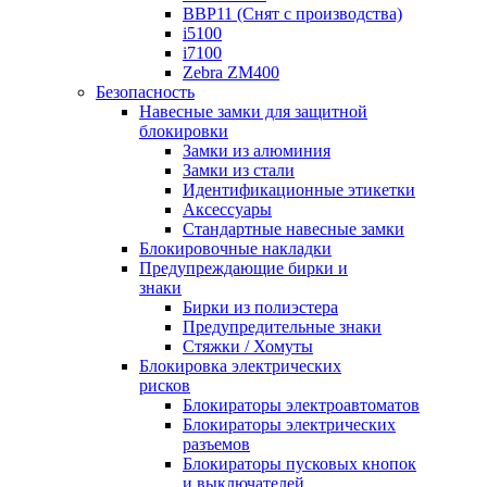
BBP11 (Снят с производства)
i5100
i7100
Zebra ZM400
Безопасность
Навесные замки для защитной
блокировки
Замки из алюминия
Замки из стали
Идентификационные этикетки
Аксессуары
Стандартные навесные замки
Блокировочные накладки
Предупреждающие бирки и
знаки
Бирки из полиэстера
Предупредительные знаки
Стяжки / Хомуты
Блокировка электрических
рисков
Блокираторы электроавтоматов
Блокираторы электрических
разъемов
Блокираторы пусковых кнопок
и выключателей