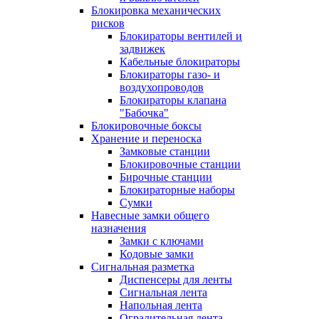
Блокировка механических
рисков
Блокираторы вентилей и
задвижек
Кабельные блокираторы
Блокираторы газо- и
воздухопроводов
Блокираторы клапана
"Бабочка"
Блокировочные боксы
Хранение и переноска
Замковые станции
Блокировочные станции
Бирочные станции
Блокираторные наборы
Сумки
Навесные замки общего
назначения
Замки с ключами
Кодовые замки
Сигнальная разметка
Диспенсеры для ленты
Сигнальная лента
Напольная лента
Оградительная лента