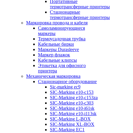
Портативные
термотрансферные принтеры
Стационарные
термотрансферные принтеры
Маркировка провода и кабеля
Самоламинирующиеся
маркеры
Термоусадочная трубка
Кабельные бирки
Маркеры Durasleeve
Маркер флажок
Кабельные клипсы
Этикетка для офисного
принтера
Механическая маркировка
Стационарное оборудование
Sic-marking ec9
SIC-Marking e10-c153
SIC-Marking e10-c153za
SIC-Marking e10-c303
SIC-Marking e10-i61sk
SIC-Marking e10-i113sk
SIC-Marking L-BOX
SIC-Marking XL-BOX
SIC-Marking EC1