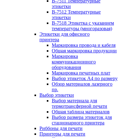
B-7511 Температурные
этикетки
B-7512 Температурные
этикетки
B-7518 Этикетка с указанием
температуры (многоразовая)
Этикетки для офисного
принтера
Маркировка провода и кабеля
Общая маркировка продукции
Маркировка
коммуникационного
оборудования
Маркировка печатных плат
Выбор этикеток А4 по размеру
Обзор материалов лазерного
пр.
Выбор этикетки
Выбор материала для
термотрансферной печати
Общая таблица материалов
Выбор размера этикеток для
стационарного принтера
Риббоны для печати
Принтеры для печати