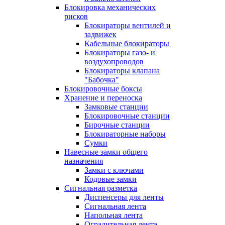
Блокировка механических
рисков
Блокираторы вентилей и
задвижек
Кабельные блокираторы
Блокираторы газо- и
воздухопроводов
Блокираторы клапана
"Бабочка"
Блокировочные боксы
Хранение и переноска
Замковые станции
Блокировочные станции
Бирочные станции
Блокираторные наборы
Сумки
Навесные замки общего
назначения
Замки с ключами
Кодовые замки
Сигнальная разметка
Диспенсеры для ленты
Сигнальная лента
Напольная лента
Оградительная лента