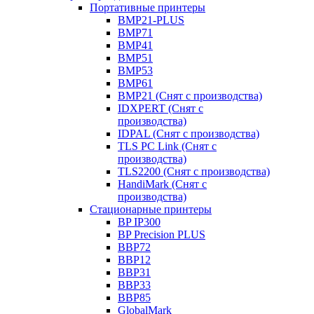
Портативные принтеры
BMP21-PLUS
BMP71
BMP41
BMP51
BMP53
BMP61
BMP21 (Снят с производства)
IDXPERT (Снят с
производства)
IDPAL (Снят с производства)
TLS PC Link (Снят с
производства)
TLS2200 (Снят с производства)
HandiMark (Снят с
производства)
Стационарные принтеры
BP IP300
BP Precision PLUS
BBP72
BBP12
BBP31
BBP33
BBP85
GlobalMark