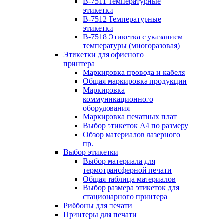
B-7511 Температурные
этикетки
B-7512 Температурные
этикетки
B-7518 Этикетка с указанием
температуры (многоразовая)
Этикетки для офисного
принтера
Маркировка провода и кабеля
Общая маркировка продукции
Маркировка
коммуникационного
оборудования
Маркировка печатных плат
Выбор этикеток А4 по размеру
Обзор материалов лазерного
пр.
Выбор этикетки
Выбор материала для
термотрансферной печати
Общая таблица материалов
Выбор размера этикеток для
стационарного принтера
Риббоны для печати
Принтеры для печати