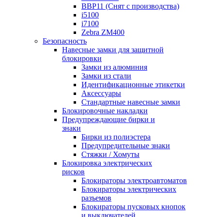
BBP11 (Снят с производства)
i5100
i7100
Zebra ZM400
Безопасность
Навесные замки для защитной
блокировки
Замки из алюминия
Замки из стали
Идентификационные этикетки
Аксессуары
Стандартные навесные замки
Блокировочные накладки
Предупреждающие бирки и
знаки
Бирки из полиэстера
Предупредительные знаки
Стяжки / Хомуты
Блокировка электрических
рисков
Блокираторы электроавтоматов
Блокираторы электрических
разъемов
Блокираторы пусковых кнопок
и выключателей