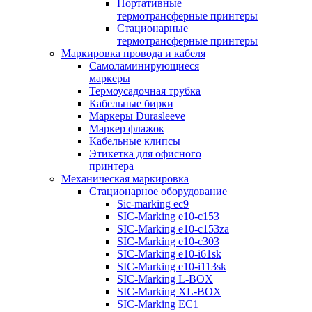
Портативные
термотрансферные принтеры
Стационарные
термотрансферные принтеры
Маркировка провода и кабеля
Самоламинирующиеся
маркеры
Термоусадочная трубка
Кабельные бирки
Маркеры Durasleeve
Маркер флажок
Кабельные клипсы
Этикетка для офисного
принтера
Механическая маркировка
Стационарное оборудование
Sic-marking ec9
SIC-Marking e10-c153
SIC-Marking e10-c153za
SIC-Marking e10-c303
SIC-Marking e10-i61sk
SIC-Marking e10-i113sk
SIC-Marking L-BOX
SIC-Marking XL-BOX
SIC-Marking EC1