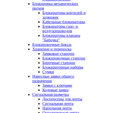
Блокировка механических
рисков
Блокираторы вентилей и
задвижек
Кабельные блокираторы
Блокираторы газо- и
воздухопроводов
Блокираторы клапана
"Бабочка"
Блокировочные боксы
Хранение и переноска
Замковые станции
Блокировочные станции
Бирочные станции
Блокираторные наборы
Сумки
Навесные замки общего
назначения
Замки с ключами
Кодовые замки
Сигнальная разметка
Диспенсеры для ленты
Сигнальная лента
Напольная лента
Оградительная лента