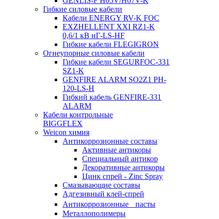
GENLIS-F Н05V/H07V-K
Гибкие силовые кабели
Кабели ENERGY RV-K FOC
EXZHELLENT XXI RZ1-K
0,6/1 кВ нГ-LS-HF
Гибкие кабели FLEGIGRON
Огнеупорные силовые кабели
Гибкие кабели SEGURFOC-331
SZ1-K
GENFIRE ALARM SO2Z1 PH-
120-LS-H
Гибкий кабель GENFIRE-331
ALARM
Кабели контрольные
BIGGFLEX
Weicon химия
Антикоррозионные составы
Активные антикоры
Специальный антикор
Декоративные антикоры
Цинк спрей - Zinc Spray
Смазывающие составы
Адгезивный клей-спрей
Антикоррозионные пасты
Металлополимеры