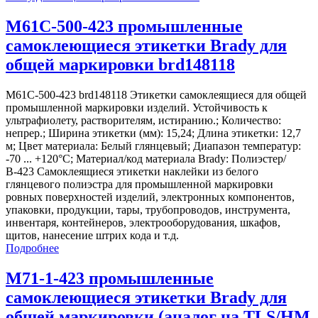
M61C-500-423 промышленные
самоклеющиеся этикетки Brady для
общей маркировки brd148118
M61C-500-423 brd148118 Этикетки самоклеящиеся для общей
промышленной маркировки изделий. Устойчивость к
ультрафиолету, растворителям, истиранию.; Количество:
непрер.; Ширина этикетки (мм): 15,24; Длина этикетки: 12,7
м; Цвет материала: Белый глянцевый; Диапазон температур:
-70 ... +120°С; Материал/код материала Brady: Полиэстер/
В-423 Самоклеящиеся этикетки наклейки из белого
глянцевого полиэстра для промышленной маркировки
ровных поверхностей изделий, электронных компонентов,
упаковки, продукции, тары, трубопроводов, инструмента,
инвентаря, контейнеров, электрооборудования, шкафов,
щитов, нанесение штрих кода и т.д.
Подробнее
M71-1-423 промышленные
самоклеющиеся этикетки Brady для
общей маркировки (аналог на TLS/HM