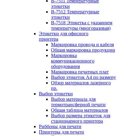
B-7511 Температурные
этикетки
B-7512 Температурные
этикетки
B-7518 Этикетка с указанием
температуры (многоразовая)
Этикетки для офисного
принтера
Маркировка провода и кабеля
Общая маркировка продукции
Маркировка
коммуникационного
оборудования
Маркировка печатных плат
Выбор этикеток А4 по размеру
Обзор материалов лазерного
пр.
Выбор этикетки
Выбор материала для
термотрансферной печати
Общая таблица материалов
Выбор размера этикеток для
стационарного принтера
Риббоны для печати
Принтеры для печати