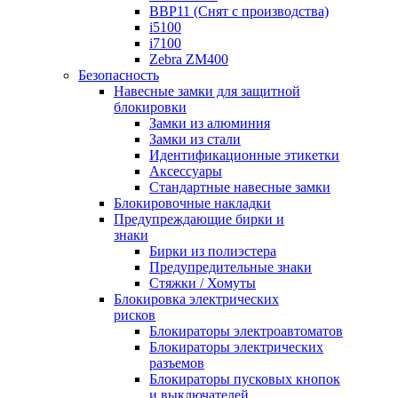
BBP11 (Снят с производства)
i5100
i7100
Zebra ZM400
Безопасность
Навесные замки для защитной
блокировки
Замки из алюминия
Замки из стали
Идентификационные этикетки
Аксессуары
Стандартные навесные замки
Блокировочные накладки
Предупреждающие бирки и
знаки
Бирки из полиэстера
Предупредительные знаки
Стяжки / Хомуты
Блокировка электрических
рисков
Блокираторы электроавтоматов
Блокираторы электрических
разъемов
Блокираторы пусковых кнопок
и выключателей