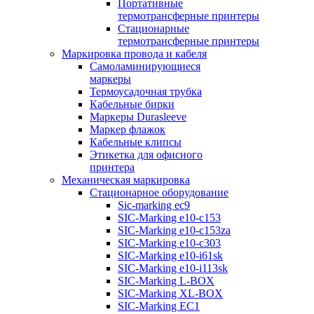
Портативные
термотрансферные принтеры
Стационарные
термотрансферные принтеры
Маркировка провода и кабеля
Самоламинирующиеся
маркеры
Термоусадочная трубка
Кабельные бирки
Маркеры Durasleeve
Маркер флажок
Кабельные клипсы
Этикетка для офисного
принтера
Механическая маркировка
Стационарное оборудование
Sic-marking ec9
SIC-Marking e10-c153
SIC-Marking e10-c153za
SIC-Marking e10-c303
SIC-Marking e10-i61sk
SIC-Marking e10-i113sk
SIC-Marking L-BOX
SIC-Marking XL-BOX
SIC-Marking EC1