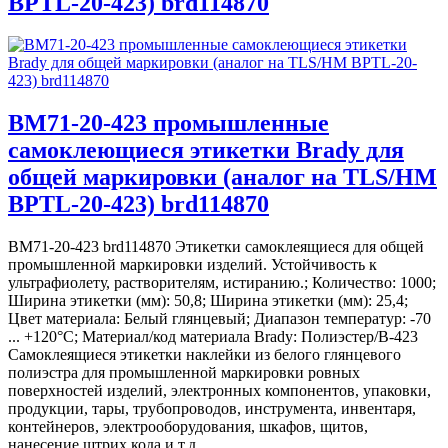
BPTL-20-423) brd114870
BM71-20-423 промышленные
самоклеющиеся этикетки Brady для
общей маркировки (аналог на TLS/HM
BPTL-20-423) brd114870
BM71-20-423 brd114870 Этикетки самоклеящиеся для общей
промышленной маркировки изделий. Устойчивость к
ультрафиолету, растворителям, истиранию.; Количество: 1000;
Ширина этикетки (мм): 50,8; Ширина этикетки (мм): 25,4;
Цвет материала: Белый глянцевый; Диапазон температур: -70
... +120°С; Материал/код материала Brady: Полиэстер/В-423
Самоклеящиеся этикетки наклейки из белого глянцевого
полиэстра для промышленной маркировки ровных
поверхностей изделий, электронных компонентов, упаковки,
продукции, тары, трубопроводов, инструмента, инвентаря,
контейнеров, электрооборудования, шкафов, щитов,
нанесение штрих кода и т.д