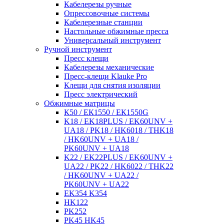
Кабелерезы ручные
Опрессовочные системы
Кабелерезные станции
Настольные обжимные пресса
Универсальный инструмент
Ручной инструмент
Пресс клещи
Кабелерезы механические
Пресс-клещи Klauke Pro
Клещи для снятия изоляции
Пресс электрический
Обжимные матрицы
К50 / ЕК1550 / ЕК1550G
K18 / EK18PLUS / EK60UNV +
UA18 / PK18 / HK6018 / THK18
/ HK60UNV + UA18 /
PK60UNV + UA18
K22 / EK22PLUS / EK60UNV +
UA22 / PK22 / HK6022 / THK22
/ HK60UNV + UA22 /
PK60UNV + UA22
EK354 K354
HK122
PK252
PK45 HK45