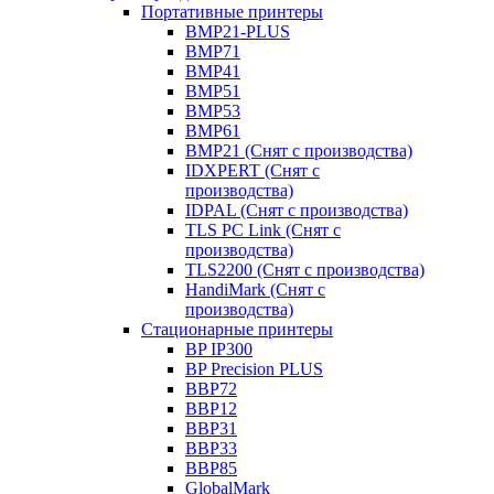
Портативные принтеры
BMP21-PLUS
BMP71
BMP41
BMP51
BMP53
BMP61
BMP21 (Снят с производства)
IDXPERT (Снят с
производства)
IDPAL (Снят с производства)
TLS PC Link (Снят с
производства)
TLS2200 (Снят с производства)
HandiMark (Снят с
производства)
Стационарные принтеры
BP IP300
BP Precision PLUS
BBP72
BBP12
BBP31
BBP33
BBP85
GlobalMark