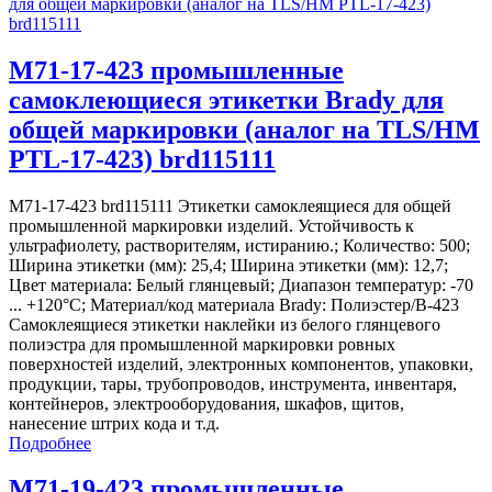
M71-17-423 промышленные
самоклеющиеся этикетки Brady для
общей маркировки (аналог на TLS/HM
PTL-17-423) brd115111
M71-17-423 brd115111 Этикетки самоклеящиеся для общей
промышленной маркировки изделий. Устойчивость к
ультрафиолету, растворителям, истиранию.; Количество: 500;
Ширина этикетки (мм): 25,4; Ширина этикетки (мм): 12,7;
Цвет материала: Белый глянцевый; Диапазон температур: -70
... +120°С; Материал/код материала Brady: Полиэстер/В-423
Самоклеящиеся этикетки наклейки из белого глянцевого
полиэстра для промышленной маркировки ровных
поверхностей изделий, электронных компонентов, упаковки,
продукции, тары, трубопроводов, инструмента, инвентаря,
контейнеров, электрооборудования, шкафов, щитов,
нанесение штрих кода и т.д.
Подробнее
M71-19-423 промышленные