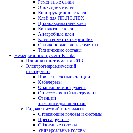
Ремонтные стики
Эпоксидные клеи
Конструкционные клеи
Клей для ПП,ПЭ,ПВХ
Цианоакрилатные клеи
Контактные клеи
Анаэробные клеи
Клеи-герметики серии flex
Силиконовые клеи-герметики
Технические составы
Немецкий инструмент Klauke
Новинки инструмента 2013
Электрогидравлический
инструмент
Новые насосные станции
Кабелерезы
Обжимной инструмент
Опрессовочный инструмент
Станции
электрогидравлические
Гидравлический инструмент
Отсекающие головы и системы
Пресса ручные
Обжимные головы
Универсальные головы