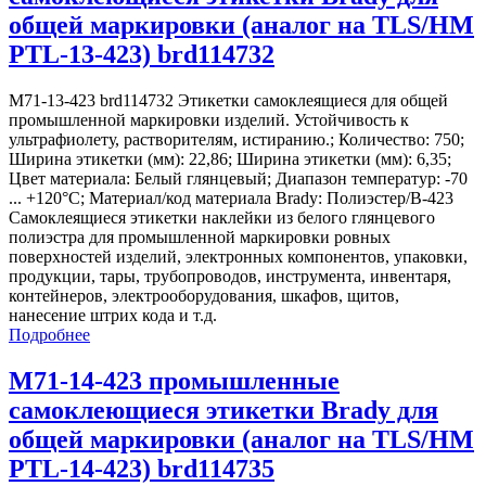
общей маркировки (аналог на TLS/HM
PTL-13-423) brd114732
M71-13-423 brd114732 Этикетки самоклеящиеся для общей
промышленной маркировки изделий. Устойчивость к
ультрафиолету, растворителям, истиранию.; Количество: 750;
Ширина этикетки (мм): 22,86; Ширина этикетки (мм): 6,35;
Цвет материала: Белый глянцевый; Диапазон температур: -70
... +120°С; Материал/код материала Brady: Полиэстер/В-423
Самоклеящиеся этикетки наклейки из белого глянцевого
полиэстра для промышленной маркировки ровных
поверхностей изделий, электронных компонентов, упаковки,
продукции, тары, трубопроводов, инструмента, инвентаря,
контейнеров, электрооборудования, шкафов, щитов,
нанесение штрих кода и т.д.
Подробнее
M71-14-423 промышленные
самоклеющиеся этикетки Brady для
общей маркировки (аналог на TLS/HM
PTL-14-423) brd114735