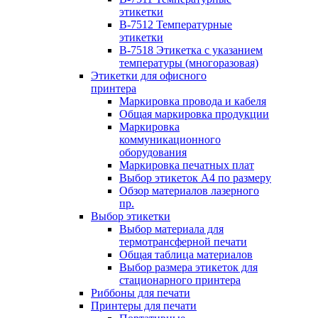
этикетки
B-7512 Температурные
этикетки
B-7518 Этикетка с указанием
температуры (многоразовая)
Этикетки для офисного
принтера
Маркировка провода и кабеля
Общая маркировка продукции
Маркировка
коммуникационного
оборудования
Маркировка печатных плат
Выбор этикеток А4 по размеру
Обзор материалов лазерного
пр.
Выбор этикетки
Выбор материала для
термотрансферной печати
Общая таблица материалов
Выбор размера этикеток для
стационарного принтера
Риббоны для печати
Принтеры для печати