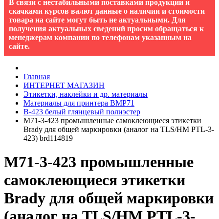
В связи с нестабильными поставками продукции и
скачками курсов валют данные о наличии и стоимости
товара на сайте могут быть не актуальными. Для
получения актуальных сведений просим обращаться к
менеджерам компании по телефонам указанным на
сайте.
Главная
ИНТЕРНЕТ МАГАЗИН
Этикетки, наклейки и др. материалы
Материалы для принтера BMP71
B-423 белый глянцевый полиэстер
M71-3-423 промышленные самоклеющиеся этикетки
Brady для общей маркировки (аналог на TLS/HM PTL-3-
423) brd114819
M71-3-423 промышленные
самоклеющиеся этикетки
Brady для общей маркировки
(аналог на TLS/HM PTL-3-