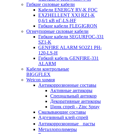
Гибкие силовые кабели
Кабели ENERGY RV-K FOC
EXZHELLENT XXI RZ1-K
0,6/1 кВ нГ-LS-HF
Гибкие кабели FLEGIGRON
Огнеупорные силовые кабели
Гибкие кабели SEGURFOC-331
SZ1-K
GENFIRE ALARM SO2Z1 PH-
120-LS-H
Гибкий кабель GENFIRE-331
ALARM
Кабели контрольные
BIGGFLEX
Weicon химия
Антикоррозионные составы
Активные антикоры
Специальный антикор
Декоративные антикоры
Цинк спрей - Zinc Spray
Смазывающие составы
Адгезивный клей-спрей
Антикоррозионные пасты
Металлополимеры