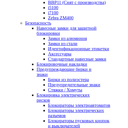
BBP11 (Снят с производства)
i5100
i7100
Zebra ZM400
Безопасность
Навесные замки для защитной
блокировки
Замки из алюминия
Замки из стали
Идентификационные этикетки
Аксессуары
Стандартные навесные замки
Блокировочные накладки
Предупреждающие бирки и
знаки
Бирки из полиэстера
Предупредительные знаки
Стяжки / Хомуты
Блокировка электрических
рисков
Блокираторы электроавтоматов
Блокираторы электрических
разъемов
Блокираторы пусковых кнопок
и выключателей