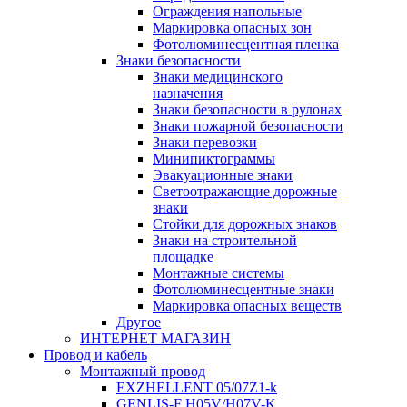
Ограждения напольные
Маркировка опасных зон
Фотолюминесцентная пленка
Знаки безопасности
Знаки медицинского
назначения
Знаки безопасности в рулонах
Знаки пожарной безопасности
Знаки перевозки
Минипиктограммы
Эвакуационные знаки
Светоотражающие дорожные
знаки
Стойки для дорожных знаков
Знаки на строительной
площадке
Монтажные системы
Фотолюминесцентные знаки
Маркировка опасных веществ
Другое
ИНТЕРНЕТ МАГАЗИН
Провод и кабель
Монтажный провод
EXZHELLENT 05/07Z1-k
GENLIS-F Н05V/H07V-K