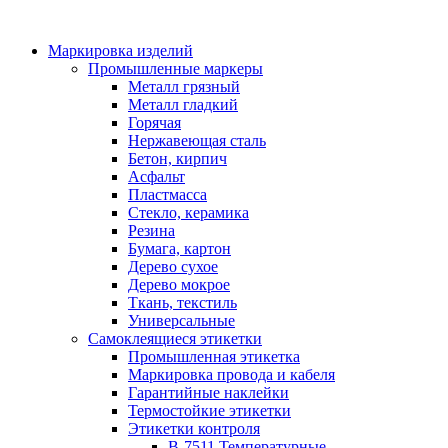
Маркировка изделий
Промышленные маркеры
Металл грязный
Металл гладкий
Горячая
Нержавеющая сталь
Бетон, кирпич
Асфальт
Пластмасса
Стекло, керамика
Резина
Бумага, картон
Дерево сухое
Дерево мокрое
Ткань, текстиль
Универсальные
Самоклеящиеся этикетки
Промышленная этикетка
Маркировка провода и кабеля
Гарантийные наклейки
Термостойкие этикетки
Этикетки контроля
B-7511 Температурные