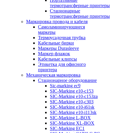
Портативные
термотрансферные принтеры
Стационарные
термотрансферные принтеры
Маркировка провода и кабеля
Самоламинирующиеся
маркеры
Термоусадочная трубка
Кабельные бирки
Маркеры Durasleeve
Маркер флажок
Кабельные клипсы
Этикетка для офисного
принтера
Механическая маркировка
Стационарное оборудование
Sic-marking ec9
SIC-Marking e10-c153
SIC-Marking e10-c153za
SIC-Marking e10-c303
SIC-Marking e10-i61sk
SIC-Marking e10-i113sk
SIC-Marking L-BOX
SIC-Marking XL-BOX
SIC-Marking EC1