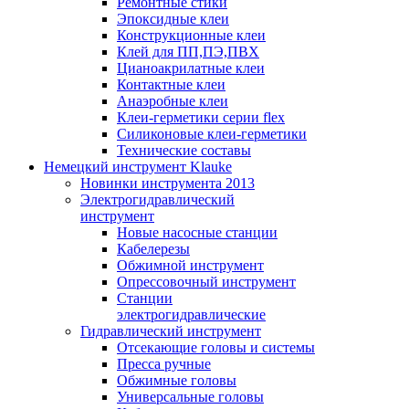
Ремонтные стики
Эпоксидные клеи
Конструкционные клеи
Клей для ПП,ПЭ,ПВХ
Цианоакрилатные клеи
Контактные клеи
Анаэробные клеи
Клеи-герметики серии flex
Силиконовые клеи-герметики
Технические составы
Немецкий инструмент Klauke
Новинки инструмента 2013
Электрогидравлический
инструмент
Новые насосные станции
Кабелерезы
Обжимной инструмент
Опрессовочный инструмент
Станции
электрогидравлические
Гидравлический инструмент
Отсекающие головы и системы
Пресса ручные
Обжимные головы
Универсальные головы