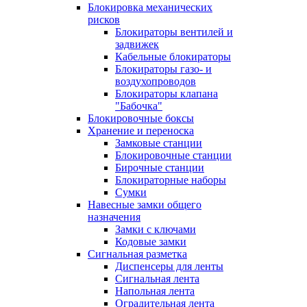
Блокировка механических
рисков
Блокираторы вентилей и
задвижек
Кабельные блокираторы
Блокираторы газо- и
воздухопроводов
Блокираторы клапана
"Бабочка"
Блокировочные боксы
Хранение и переноска
Замковые станции
Блокировочные станции
Бирочные станции
Блокираторные наборы
Сумки
Навесные замки общего
назначения
Замки с ключами
Кодовые замки
Сигнальная разметка
Диспенсеры для ленты
Сигнальная лента
Напольная лента
Оградительная лента