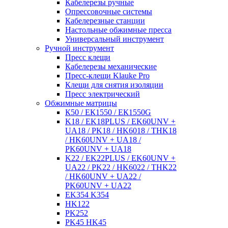
Кабелерезы ручные
Опрессовочные системы
Кабелерезные станции
Настольные обжимные пресса
Универсальный инструмент
Ручной инструмент
Пресс клещи
Кабелерезы механические
Пресс-клещи Klauke Pro
Клещи для снятия изоляции
Пресс электрический
Обжимные матрицы
К50 / ЕК1550 / ЕК1550G
K18 / EK18PLUS / EK60UNV +
UA18 / PK18 / HK6018 / THK18
/ HK60UNV + UA18 /
PK60UNV + UA18
K22 / EK22PLUS / EK60UNV +
UA22 / PK22 / HK6022 / THK22
/ HK60UNV + UA22 /
PK60UNV + UA22
EK354 K354
HK122
PK252
PK45 HK45