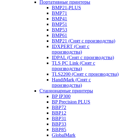
Портативные принтеры
BMP21-PLUS
BMP71
BMP41
BMP51
BMP53
BMP61
BMP21 (Снят с производства)
IDXPERT (Снят с
производства)
IDPAL (Снят с производства)
TLS PC Link (Снят с
производства)
TLS2200 (Снят с производства)
HandiMark (Снят с
производства)
Стационарные принтеры
BP IP300
BP Precision PLUS
BBP72
BBP12
BBP31
BBP33
BBP85
GlobalMark