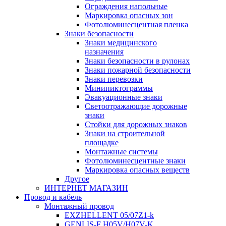
Ограждения напольные
Маркировка опасных зон
Фотолюминесцентная пленка
Знаки безопасности
Знаки медицинского
назначения
Знаки безопасности в рулонах
Знаки пожарной безопасности
Знаки перевозки
Минипиктограммы
Эвакуационные знаки
Светоотражающие дорожные
знаки
Стойки для дорожных знаков
Знаки на строительной
площадке
Монтажные системы
Фотолюминесцентные знаки
Маркировка опасных веществ
Другое
ИНТЕРНЕТ МАГАЗИН
Провод и кабель
Монтажный провод
EXZHELLENT 05/07Z1-k
GENLIS-F Н05V/H07V-K