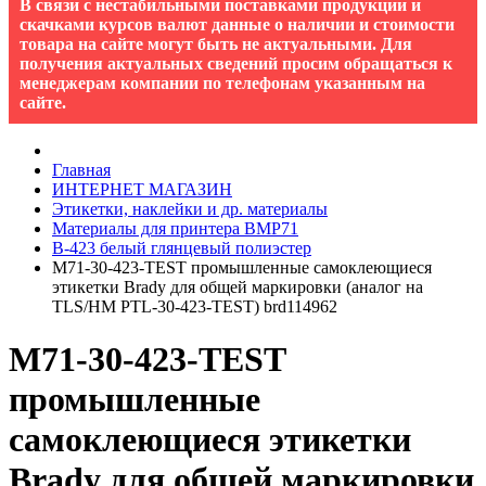
В связи с нестабильными поставками продукции и
скачками курсов валют данные о наличии и стоимости
товара на сайте могут быть не актуальными. Для
получения актуальных сведений просим обращаться к
менеджерам компании по телефонам указанным на
сайте.
Главная
ИНТЕРНЕТ МАГАЗИН
Этикетки, наклейки и др. материалы
Материалы для принтера BMP71
B-423 белый глянцевый полиэстер
M71-30-423-TEST промышленные самоклеющиеся
этикетки Brady для общей маркировки (аналог на
TLS/HM PTL-30-423-TEST) brd114962
M71-30-423-TEST
промышленные
самоклеющиеся этикетки
Brady для общей маркировки