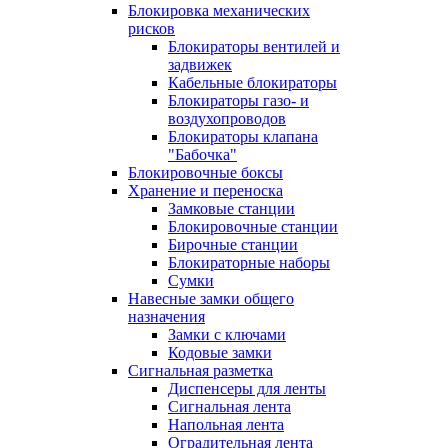
Блокировка механических
рисков
Блокираторы вентилей и
задвижек
Кабельные блокираторы
Блокираторы газо- и
воздухопроводов
Блокираторы клапана
"Бабочка"
Блокировочные боксы
Хранение и переноска
Замковые станции
Блокировочные станции
Бирочные станции
Блокираторные наборы
Сумки
Навесные замки общего
назначения
Замки с ключами
Кодовые замки
Сигнальная разметка
Диспенсеры для ленты
Сигнальная лента
Напольная лента
Оградительная лента