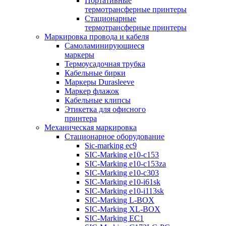
Портативные
термотрансферные принтеры
Стационарные
термотрансферные принтеры
Маркировка провода и кабеля
Самоламинирующиеся
маркеры
Термоусадочная трубка
Кабельные бирки
Маркеры Durasleeve
Маркер флажок
Кабельные клипсы
Этикетка для офисного
принтера
Механическая маркировка
Стационарное оборудование
Sic-marking ec9
SIC-Marking e10-c153
SIC-Marking e10-c153za
SIC-Marking e10-c303
SIC-Marking e10-i61sk
SIC-Marking e10-i113sk
SIC-Marking L-BOX
SIC-Marking XL-BOX
SIC-Marking EC1