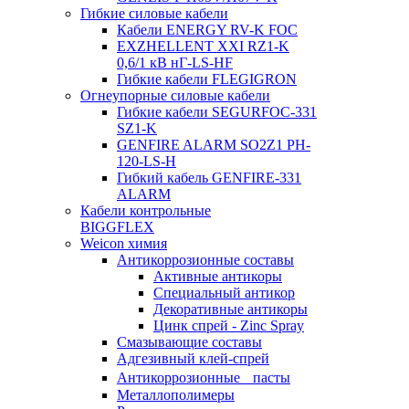
Гибкие силовые кабели
Кабели ENERGY RV-K FOC
EXZHELLENT XXI RZ1-K
0,6/1 кВ нГ-LS-HF
Гибкие кабели FLEGIGRON
Огнеупорные силовые кабели
Гибкие кабели SEGURFOC-331
SZ1-K
GENFIRE ALARM SO2Z1 PH-
120-LS-H
Гибкий кабель GENFIRE-331
ALARM
Кабели контрольные
BIGGFLEX
Weicon химия
Антикоррозионные составы
Активные антикоры
Специальный антикор
Декоративные антикоры
Цинк спрей - Zinc Spray
Смазывающие составы
Адгезивный клей-спрей
Антикоррозионные пасты
Металлополимеры