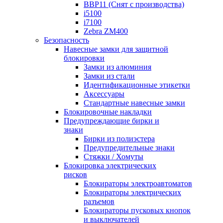
BBP11 (Снят с производства)
i5100
i7100
Zebra ZM400
Безопасность
Навесные замки для защитной
блокировки
Замки из алюминия
Замки из стали
Идентификационные этикетки
Аксессуары
Стандартные навесные замки
Блокировочные накладки
Предупреждающие бирки и
знаки
Бирки из полиэстера
Предупредительные знаки
Стяжки / Хомуты
Блокировка электрических
рисков
Блокираторы электроавтоматов
Блокираторы электрических
разъемов
Блокираторы пусковых кнопок
и выключателей