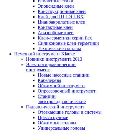
Ремонтные стики
Эпоксидные клеи
Конструкционные клеи
Клей для ПП,ПЭ,ПВХ
Цианоакрилатные клеи
Контактные клеи
Анаэробные клеи
Клеи-герметики серии flex
Силиконовые клеи-герметики
Технические составы
Немецкий инструмент Klauke
Новинки инструмента 2013
Электрогидравлический
инструмент
Новые насосные станции
Кабелерезы
Обжимной инструмент
Опрессовочный инструмент
Станции
электрогидравлические
Гидравлический инструмент
Отсекающие головы и системы
Пресса ручные
Обжимные головы
Универсальные головы