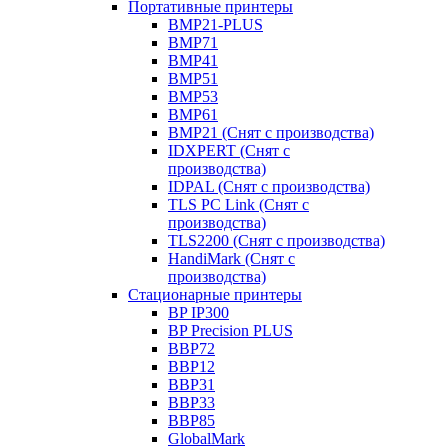
Портативные принтеры
BMP21-PLUS
BMP71
BMP41
BMP51
BMP53
BMP61
BMP21 (Снят с производства)
IDXPERT (Снят с
производства)
IDPAL (Снят с производства)
TLS PC Link (Снят с
производства)
TLS2200 (Снят с производства)
HandiMark (Снят с
производства)
Стационарные принтеры
BP IP300
BP Precision PLUS
BBP72
BBP12
BBP31
BBP33
BBP85
GlobalMark