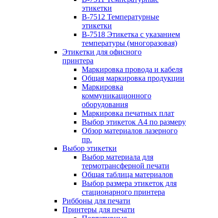
этикетки
B-7512 Температурные
этикетки
B-7518 Этикетка с указанием
температуры (многоразовая)
Этикетки для офисного
принтера
Маркировка провода и кабеля
Общая маркировка продукции
Маркировка
коммуникационного
оборудования
Маркировка печатных плат
Выбор этикеток А4 по размеру
Обзор материалов лазерного
пр.
Выбор этикетки
Выбор материала для
термотрансферной печати
Общая таблица материалов
Выбор размера этикеток для
стационарного принтера
Риббоны для печати
Принтеры для печати