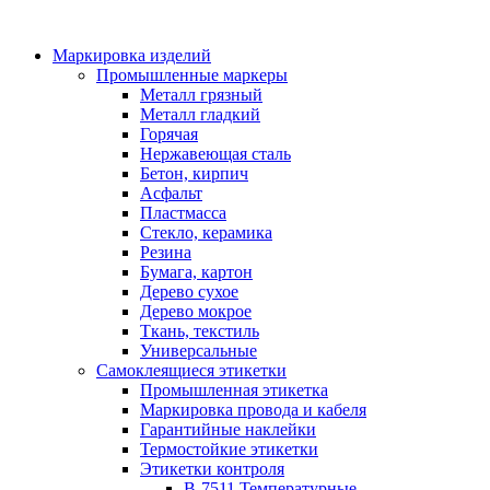
Маркировка изделий
Промышленные маркеры
Металл грязный
Металл гладкий
Горячая
Нержавеющая сталь
Бетон, кирпич
Асфальт
Пластмасса
Стекло, керамика
Резина
Бумага, картон
Дерево сухое
Дерево мокрое
Ткань, текстиль
Универсальные
Самоклеящиеся этикетки
Промышленная этикетка
Маркировка провода и кабеля
Гарантийные наклейки
Термостойкие этикетки
Этикетки контроля
B-7511 Температурные