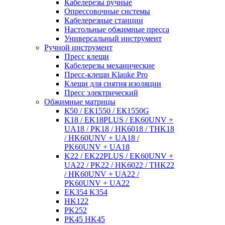
Кабелерезы ручные
Опрессовочные системы
Кабелерезные станции
Настольные обжимные пресса
Универсальный инструмент
Ручной инструмент
Пресс клещи
Кабелерезы механические
Пресс-клещи Klauke Pro
Клещи для снятия изоляции
Пресс электрический
Обжимные матрицы
К50 / ЕК1550 / ЕК1550G
K18 / EK18PLUS / EK60UNV +
UA18 / PK18 / HK6018 / THK18
/ HK60UNV + UA18 /
PK60UNV + UA18
K22 / EK22PLUS / EK60UNV +
UA22 / PK22 / HK6022 / THK22
/ HK60UNV + UA22 /
PK60UNV + UA22
EK354 K354
HK122
PK252
PK45 HK45