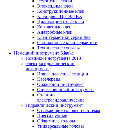
Ремонтные стики
Эпоксидные клеи
Конструкционные клеи
Клей для ПП,ПЭ,ПВХ
Цианоакрилатные клеи
Контактные клеи
Анаэробные клеи
Клеи-герметики серии flex
Силиконовые клеи-герметики
Технические составы
Немецкий инструмент Klauke
Новинки инструмента 2013
Электрогидравлический
инструмент
Новые насосные станции
Кабелерезы
Обжимной инструмент
Опрессовочный инструмент
Станции
электрогидравлические
Гидравлический инструмент
Отсекающие головы и системы
Пресса ручные
Обжимные головы
Универсальные головы