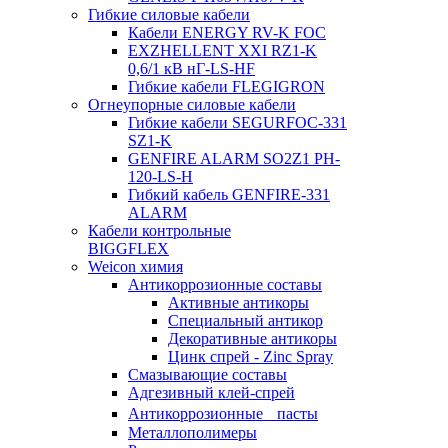
Гибкие силовые кабели
Кабели ENERGY RV-K FOC
EXZHELLENT XXI RZ1-K
0,6/1 кВ нГ-LS-HF
Гибкие кабели FLEGIGRON
Огнеупорные силовые кабели
Гибкие кабели SEGURFOC-331
SZ1-K
GENFIRE ALARM SO2Z1 PH-
120-LS-H
Гибкий кабель GENFIRE-331
ALARM
Кабели контрольные
BIGGFLEX
Weicon химия
Антикоррозионные составы
Активные антикоры
Специальный антикор
Декоративные антикоры
Цинк спрей - Zinc Spray
Смазывающие составы
Адгезивный клей-спрей
Антикоррозионные пасты
Металлополимеры