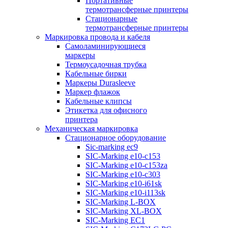
Портативные
термотрансферные принтеры
Стационарные
термотрансферные принтеры
Маркировка провода и кабеля
Самоламинирующиеся
маркеры
Термоусадочная трубка
Кабельные бирки
Маркеры Durasleeve
Маркер флажок
Кабельные клипсы
Этикетка для офисного
принтера
Механическая маркировка
Стационарное оборудование
Sic-marking ec9
SIC-Marking e10-c153
SIC-Marking e10-c153za
SIC-Marking e10-c303
SIC-Marking e10-i61sk
SIC-Marking e10-i113sk
SIC-Marking L-BOX
SIC-Marking XL-BOX
SIC-Marking EC1