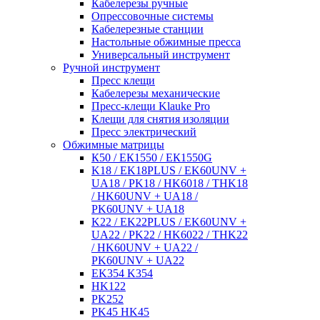
Кабелерезы ручные
Опрессовочные системы
Кабелерезные станции
Настольные обжимные пресса
Универсальный инструмент
Ручной инструмент
Пресс клещи
Кабелерезы механические
Пресс-клещи Klauke Pro
Клещи для снятия изоляции
Пресс электрический
Обжимные матрицы
К50 / ЕК1550 / ЕК1550G
K18 / EK18PLUS / EK60UNV +
UA18 / PK18 / HK6018 / THK18
/ HK60UNV + UA18 /
PK60UNV + UA18
K22 / EK22PLUS / EK60UNV +
UA22 / PK22 / HK6022 / THK22
/ HK60UNV + UA22 /
PK60UNV + UA22
EK354 K354
HK122
PK252
PK45 HK45