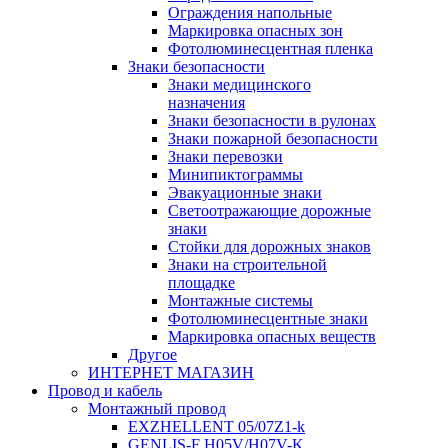
Ограждения напольные
Маркировка опасных зон
Фотолюминесцентная пленка
Знаки безопасности
Знаки медицинского
назначения
Знаки безопасности в рулонах
Знаки пожарной безопасности
Знаки перевозки
Минипиктограммы
Эвакуационные знаки
Светоотражающие дорожные
знаки
Стойки для дорожных знаков
Знаки на строительной
площадке
Монтажные системы
Фотолюминесцентные знаки
Маркировка опасных веществ
Другое
ИНТЕРНЕТ МАГАЗИН
Провод и кабель
Монтажный провод
EXZHELLENT 05/07Z1-k
GENLIS-F Н05V/H07V-K