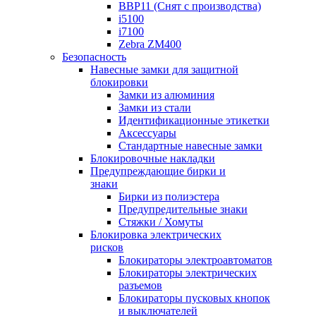
BBP11 (Снят с производства)
i5100
i7100
Zebra ZM400
Безопасность
Навесные замки для защитной
блокировки
Замки из алюминия
Замки из стали
Идентификационные этикетки
Аксессуары
Стандартные навесные замки
Блокировочные накладки
Предупреждающие бирки и
знаки
Бирки из полиэстера
Предупредительные знаки
Стяжки / Хомуты
Блокировка электрических
рисков
Блокираторы электроавтоматов
Блокираторы электрических
разъемов
Блокираторы пусковых кнопок
и выключателей