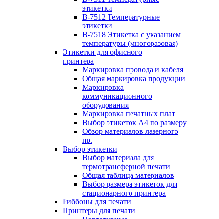
этикетки
B-7512 Температурные
этикетки
B-7518 Этикетка с указанием
температуры (многоразовая)
Этикетки для офисного
принтера
Маркировка провода и кабеля
Общая маркировка продукции
Маркировка
коммуникационного
оборудования
Маркировка печатных плат
Выбор этикеток А4 по размеру
Обзор материалов лазерного
пр.
Выбор этикетки
Выбор материала для
термотрансферной печати
Общая таблица материалов
Выбор размера этикеток для
стационарного принтера
Риббоны для печати
Принтеры для печати