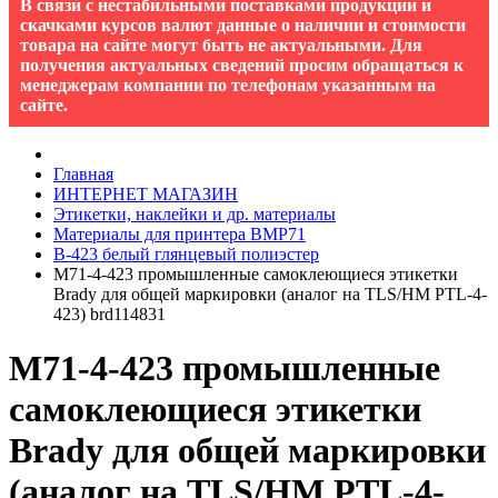
В связи с нестабильными поставками продукции и
скачками курсов валют данные о наличии и стоимости
товара на сайте могут быть не актуальными. Для
получения актуальных сведений просим обращаться к
менеджерам компании по телефонам указанным на
сайте.
Главная
ИНТЕРНЕТ МАГАЗИН
Этикетки, наклейки и др. материалы
Материалы для принтера BMP71
B-423 белый глянцевый полиэстер
M71-4-423 промышленные самоклеющиеся этикетки
Brady для общей маркировки (аналог на TLS/HM PTL-4-
423) brd114831
M71-4-423 промышленные
самоклеющиеся этикетки
Brady для общей маркировки
(аналог на TLS/HM PTL-4-