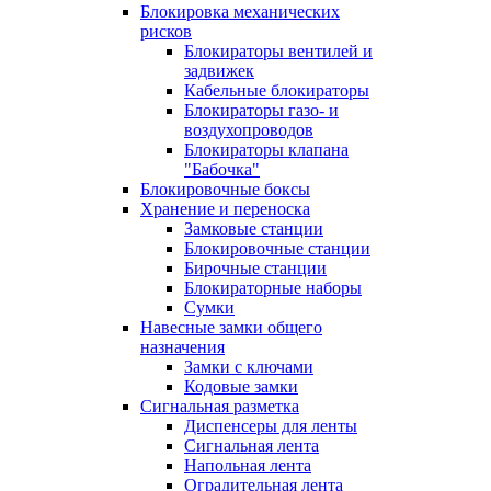
Блокировка механических
рисков
Блокираторы вентилей и
задвижек
Кабельные блокираторы
Блокираторы газо- и
воздухопроводов
Блокираторы клапана
"Бабочка"
Блокировочные боксы
Хранение и переноска
Замковые станции
Блокировочные станции
Бирочные станции
Блокираторные наборы
Сумки
Навесные замки общего
назначения
Замки с ключами
Кодовые замки
Сигнальная разметка
Диспенсеры для ленты
Сигнальная лента
Напольная лента
Оградительная лента