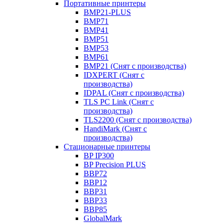
Портативные принтеры
BMP21-PLUS
BMP71
BMP41
BMP51
BMP53
BMP61
BMP21 (Снят с производства)
IDXPERT (Снят с
производства)
IDPAL (Снят с производства)
TLS PC Link (Снят с
производства)
TLS2200 (Снят с производства)
HandiMark (Снят с
производства)
Стационарные принтеры
BP IP300
BP Precision PLUS
BBP72
BBP12
BBP31
BBP33
BBP85
GlobalMark