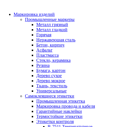
Маркировка изделий
Промышленные маркеры
Металл грязный
Металл гладкий
Горячая
Нержавеющая сталь
Бетон, кирпич
Асфальт
Пластмасса
Стекло, керамика
Резина
Бумага, картон
Дерево сухое
Дерево мокрое
Ткань, текстиль
Универсальные
Самоклеящиеся этикетки
Промышленная этикетка
Маркировка провода и кабеля
Гарантийные наклейки
Термостойкие этикетки
Этикетки контроля
B-7511 Температурные