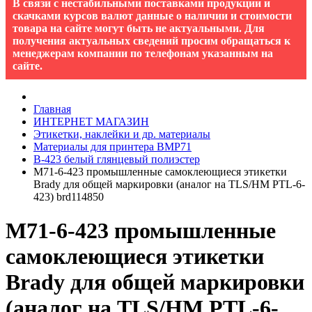
В связи с нестабильными поставками продукции и
скачками курсов валют данные о наличии и стоимости
товара на сайте могут быть не актуальными. Для
получения актуальных сведений просим обращаться к
менеджерам компании по телефонам указанным на
сайте.
Главная
ИНТЕРНЕТ МАГАЗИН
Этикетки, наклейки и др. материалы
Материалы для принтера BMP71
B-423 белый глянцевый полиэстер
M71-6-423 промышленные самоклеющиеся этикетки
Brady для общей маркировки (аналог на TLS/HM PTL-6-
423) brd114850
M71-6-423 промышленные
самоклеющиеся этикетки
Brady для общей маркировки
(аналог на TLS/HM PTL-6-