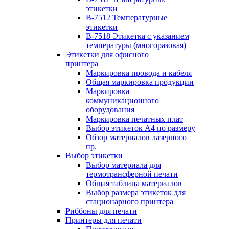
этикетки
B-7512 Температурные
этикетки
B-7518 Этикетка с указанием
температуры (многоразовая)
Этикетки для офисного
принтера
Маркировка провода и кабеля
Общая маркировка продукции
Маркировка
коммуникационного
оборудования
Маркировка печатных плат
Выбор этикеток А4 по размеру
Обзор материалов лазерного
пр.
Выбор этикетки
Выбор материала для
термотрансферной печати
Общая таблица материалов
Выбор размера этикеток для
стационарного принтера
Риббоны для печати
Принтеры для печати