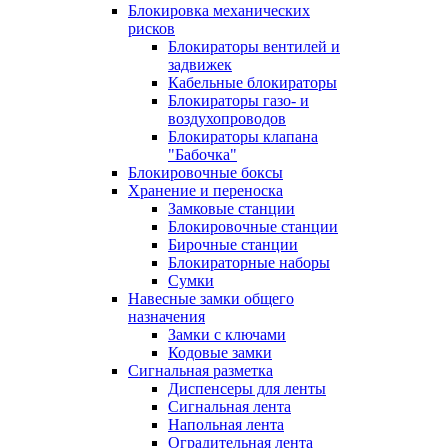
Блокировка механических
рисков
Блокираторы вентилей и
задвижек
Кабельные блокираторы
Блокираторы газо- и
воздухопроводов
Блокираторы клапана
"Бабочка"
Блокировочные боксы
Хранение и переноска
Замковые станции
Блокировочные станции
Бирочные станции
Блокираторные наборы
Сумки
Навесные замки общего
назначения
Замки с ключами
Кодовые замки
Сигнальная разметка
Диспенсеры для ленты
Сигнальная лента
Напольная лента
Оградительная лента