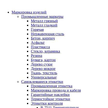
Маркировка изделий
Промышленные маркеры
Металл грязный
Металл гладкий
Горячая
Нержавеющая сталь
Бетон, кирпич
Асфальт
Пластмасса
Стекло, керамика
Резина
Бумага, картон
Дерево сухое
Дерево мокрое
Ткань, текстиль
Универсальные
Самоклеящиеся этикетки
Промышленная этикетка
Маркировка провода и кабеля
Гарантийные наклейки
Термостойкие этикетки
Этикетки контроля
B-7511 Температурные