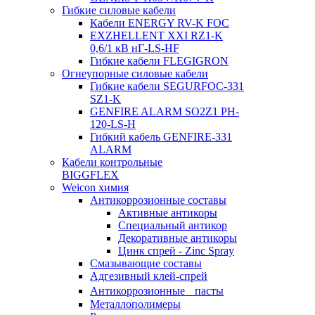
Гибкие силовые кабели
Кабели ENERGY RV-K FOC
EXZHELLENT XXI RZ1-K
0,6/1 кВ нГ-LS-HF
Гибкие кабели FLEGIGRON
Огнеупорные силовые кабели
Гибкие кабели SEGURFOC-331
SZ1-K
GENFIRE ALARM SO2Z1 PH-
120-LS-H
Гибкий кабель GENFIRE-331
ALARM
Кабели контрольные
BIGGFLEX
Weicon химия
Антикоррозионные составы
Активные антикоры
Специальный антикор
Декоративные антикоры
Цинк спрей - Zinc Spray
Смазывающие составы
Адгезивный клей-спрей
Антикоррозионные пасты
Металлополимеры