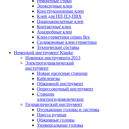
Ремонтные стики
Эпоксидные клеи
Конструкционные клеи
Клей для ПП,ПЭ,ПВХ
Цианоакрилатные клеи
Контактные клеи
Анаэробные клеи
Клеи-герметики серии flex
Силиконовые клеи-герметики
Технические составы
Немецкий инструмент Klauke
Новинки инструмента 2013
Электрогидравлический
инструмент
Новые насосные станции
Кабелерезы
Обжимной инструмент
Опрессовочный инструмент
Станции
электрогидравлические
Гидравлический инструмент
Отсекающие головы и системы
Пресса ручные
Обжимные головы
Универсальные головы