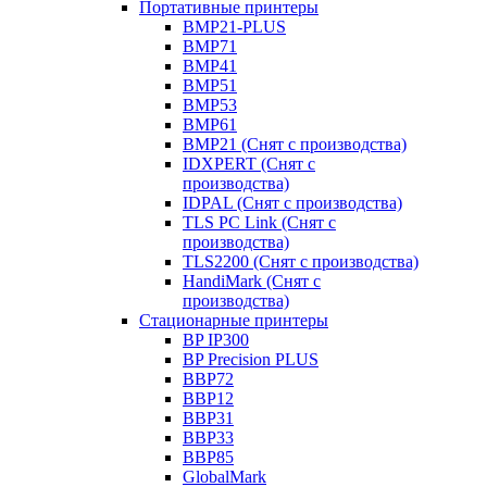
Портативные принтеры
BMP21-PLUS
BMP71
BMP41
BMP51
BMP53
BMP61
BMP21 (Снят с производства)
IDXPERT (Снят с
производства)
IDPAL (Снят с производства)
TLS PC Link (Снят с
производства)
TLS2200 (Снят с производства)
HandiMark (Снят с
производства)
Стационарные принтеры
BP IP300
BP Precision PLUS
BBP72
BBP12
BBP31
BBP33
BBP85
GlobalMark