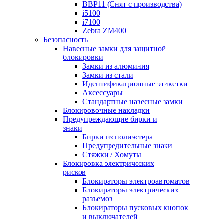
BBP11 (Снят с производства)
i5100
i7100
Zebra ZM400
Безопасность
Навесные замки для защитной
блокировки
Замки из алюминия
Замки из стали
Идентификационные этикетки
Аксессуары
Стандартные навесные замки
Блокировочные накладки
Предупреждающие бирки и
знаки
Бирки из полиэстера
Предупредительные знаки
Стяжки / Хомуты
Блокировка электрических
рисков
Блокираторы электроавтоматов
Блокираторы электрических
разъемов
Блокираторы пусковых кнопок
и выключателей