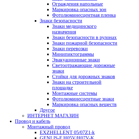
Ограждения напольные
Маркировка опасных зон
Фотолюминесцентная пленка
Знаки безопасности
Знаки медицинского
назначения
Знаки безопасности в рулонах
Знаки пожарной безопасности
Знаки перевозки
Минипиктограммы
Эвакуационные знаки
Светоотражающие дорожные
знаки
Стойки для дорожных знаков
Знаки на строительной
площадке
Монтажные системы
Фотолюминесцентные знаки
Маркировка опасных веществ
Другое
ИНТЕРНЕТ МАГАЗИН
Провод и кабель
Монтажный провод
EXZHELLENT 05/07Z1-k
GENLIS-F Н05V/H07V-K