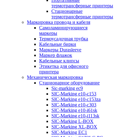
Портативные
термотрансферные принтеры
Стационарные
термотрансферные принтеры
Маркировка провода и кабеля
Самоламинирующиеся
маркеры
Термоусадочная трубка
Кабельные бирки
Маркеры Durasleeve
Маркер флажок
Кабельные клипсы
Этикетка для офисного
принтера
Механическая маркировка
Стационарное оборудование
Sic-marking ec9
SIC-Marking e10-c153
SIC-Marking e10-c153za
SIC-Marking e10-c303
SIC-Marking e10-i61sk
SIC-Marking e10-i113sk
SIC-Marking L-BOX
SIC-Marking XL-BOX
SIC-Marking EC1