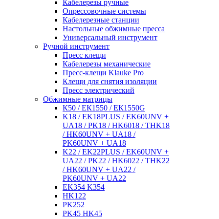
Кабелерезы ручные
Опрессовочные системы
Кабелерезные станции
Настольные обжимные пресса
Универсальный инструмент
Ручной инструмент
Пресс клещи
Кабелерезы механические
Пресс-клещи Klauke Pro
Клещи для снятия изоляции
Пресс электрический
Обжимные матрицы
К50 / ЕК1550 / ЕК1550G
K18 / EK18PLUS / EK60UNV +
UA18 / PK18 / HK6018 / THK18
/ HK60UNV + UA18 /
PK60UNV + UA18
K22 / EK22PLUS / EK60UNV +
UA22 / PK22 / HK6022 / THK22
/ HK60UNV + UA22 /
PK60UNV + UA22
EK354 K354
HK122
PK252
PK45 HK45