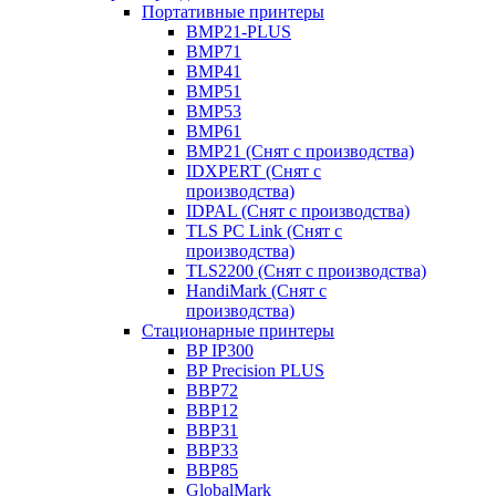
Портативные принтеры
BMP21-PLUS
BMP71
BMP41
BMP51
BMP53
BMP61
BMP21 (Снят с производства)
IDXPERT (Снят с
производства)
IDPAL (Снят с производства)
TLS PC Link (Снят с
производства)
TLS2200 (Снят с производства)
HandiMark (Снят с
производства)
Стационарные принтеры
BP IP300
BP Precision PLUS
BBP72
BBP12
BBP31
BBP33
BBP85
GlobalMark