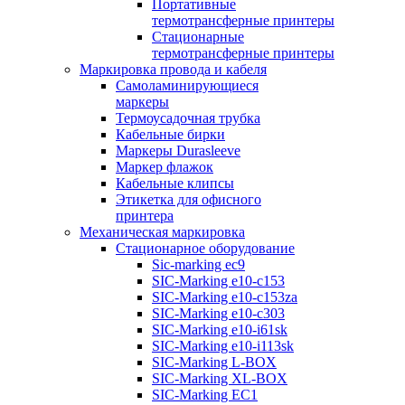
Портативные
термотрансферные принтеры
Стационарные
термотрансферные принтеры
Маркировка провода и кабеля
Самоламинирующиеся
маркеры
Термоусадочная трубка
Кабельные бирки
Маркеры Durasleeve
Маркер флажок
Кабельные клипсы
Этикетка для офисного
принтера
Механическая маркировка
Стационарное оборудование
Sic-marking ec9
SIC-Marking e10-c153
SIC-Marking e10-c153za
SIC-Marking e10-c303
SIC-Marking e10-i61sk
SIC-Marking e10-i113sk
SIC-Marking L-BOX
SIC-Marking XL-BOX
SIC-Marking EC1