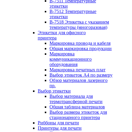
B-7511 Температурные
этикетки
B-7512 Температурные
этикетки
B-7518 Этикетка с указанием
температуры (многоразовая)
Этикетки для офисного
принтера
Маркировка провода и кабеля
Общая маркировка продукции
Маркировка
коммуникационного
оборудования
Маркировка печатных плат
Выбор этикеток А4 по размеру
Обзор материалов лазерного
пр.
Выбор этикетки
Выбор материала для
термотрансферной печати
Общая таблица материалов
Выбор размера этикеток для
стационарного принтера
Риббоны для печати
Принтеры для печати