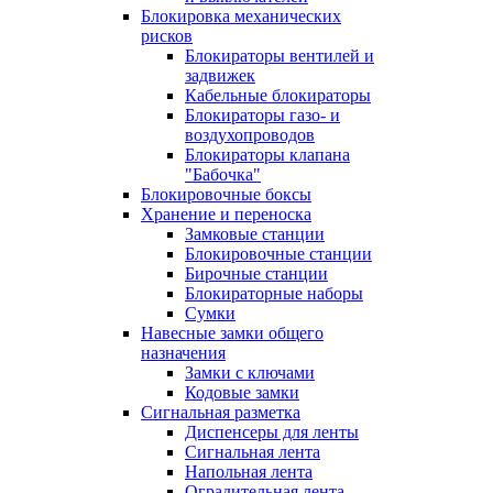
Блокировка механических
рисков
Блокираторы вентилей и
задвижек
Кабельные блокираторы
Блокираторы газо- и
воздухопроводов
Блокираторы клапана
"Бабочка"
Блокировочные боксы
Хранение и переноска
Замковые станции
Блокировочные станции
Бирочные станции
Блокираторные наборы
Сумки
Навесные замки общего
назначения
Замки с ключами
Кодовые замки
Сигнальная разметка
Диспенсеры для ленты
Сигнальная лента
Напольная лента
Оградительная лента