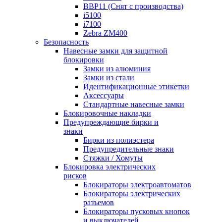
BBP11 (Снят с производства)
i5100
i7100
Zebra ZM400
Безопасность
Навесные замки для защитной
блокировки
Замки из алюминия
Замки из стали
Идентификационные этикетки
Аксессуары
Стандартные навесные замки
Блокировочные накладки
Предупреждающие бирки и
знаки
Бирки из полиэстера
Предупредительные знаки
Стяжки / Хомуты
Блокировка электрических
рисков
Блокираторы электроавтоматов
Блокираторы электрических
разъемов
Блокираторы пусковых кнопок
и выключателей