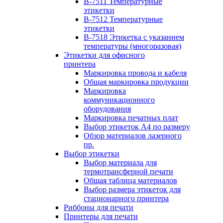
B-7511 Температурные
этикетки
B-7512 Температурные
этикетки
B-7518 Этикетка с указанием
температуры (многоразовая)
Этикетки для офисного
принтера
Маркировка провода и кабеля
Общая маркировка продукции
Маркировка
коммуникационного
оборудования
Маркировка печатных плат
Выбор этикеток А4 по размеру
Обзор материалов лазерного
пр.
Выбор этикетки
Выбор материала для
термотрансферной печати
Общая таблица материалов
Выбор размера этикеток для
стационарного принтера
Риббоны для печати
Принтеры для печати