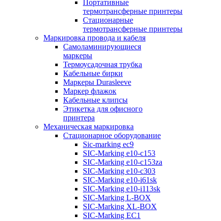
Портативные
термотрансферные принтеры
Стационарные
термотрансферные принтеры
Маркировка провода и кабеля
Самоламинирующиеся
маркеры
Термоусадочная трубка
Кабельные бирки
Маркеры Durasleeve
Маркер флажок
Кабельные клипсы
Этикетка для офисного
принтера
Механическая маркировка
Стационарное оборудование
Sic-marking ec9
SIC-Marking e10-c153
SIC-Marking e10-c153za
SIC-Marking e10-c303
SIC-Marking e10-i61sk
SIC-Marking e10-i113sk
SIC-Marking L-BOX
SIC-Marking XL-BOX
SIC-Marking EC1