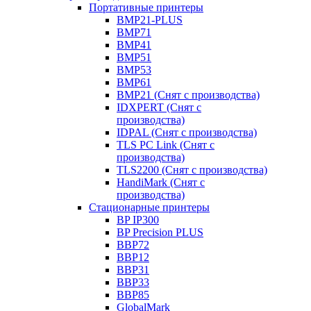
Портативные принтеры
BMP21-PLUS
BMP71
BMP41
BMP51
BMP53
BMP61
BMP21 (Снят с производства)
IDXPERT (Снят с
производства)
IDPAL (Снят с производства)
TLS PC Link (Снят с
производства)
TLS2200 (Снят с производства)
HandiMark (Снят с
производства)
Стационарные принтеры
BP IP300
BP Precision PLUS
BBP72
BBP12
BBP31
BBP33
BBP85
GlobalMark