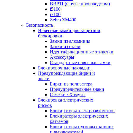
BBP11 (Снят с производства)
i5100
i7100
Zebra ZM400
Безопасность
Навесные замки для защитной
блокировки
Замки из алюминия
Замки из стали
Идентификационные этикетки
Аксессуары
Стандартные навесные замки
Блокировочные накладки
Предупреждающие бирки и
знаки
Бирки из полиэстера
Предупредительные знаки
Стяжки / Хомуты
Блокировка электрических
рисков
Блокираторы электроавтоматов
Блокираторы электрических
разъемов
Блокираторы пусковых кнопок
и выключателей