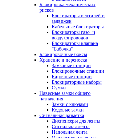
Блокировка механических
рисков
Блокираторы вентилей и
задвижек
Кабельные блокираторы
Блокираторы газо- и
воздухопроводов
Блокираторы клапана
"Бабочка"
Блокировочные боксы
Хранение и переноска
Замковые станции
Блокировочные станции
Бирочные станции
Блокираторные наборы
Сумки
Навесные замки общего
назначения
Замки с ключами
Кодовые замки
Сигнальная разметка
Диспенсеры для ленты
Сигнальная лента
Напольная лента
Оградительная лента