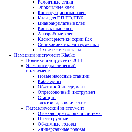
Ремонтные стики
Эпоксидные клеи
Конструкционные клеи
Клей для ПП,ПЭ,ПВХ
Цианоакрилатные клеи
Контактные клеи
Анаэробные клеи
Клеи-герметики серии flex
Силиконовые клеи-герметики
Технические составы
Немецкий инструмент Klauke
Новинки инструмента 2013
Электрогидравлический
инструмент
Новые насосные станции
Кабелерезы
Обжимной инструмент
Опрессовочный инструмент
Станции
электрогидравлические
Гидравлический инструмент
Отсекающие головы и системы
Пресса ручные
Обжимные головы
Универсальные головы