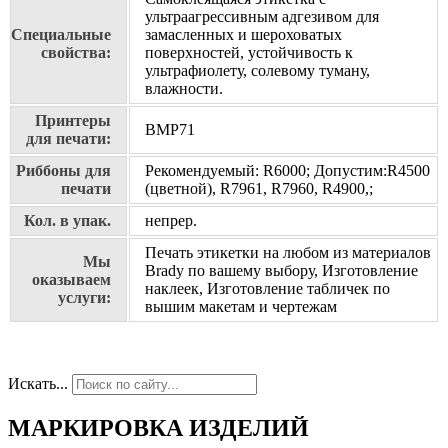
ультраагрессивным адгезивом для
Специальные
замасленных и шероховатых
свойства:
поверхностей, устойчивость к
ультрафиолету, солевому туману,
влажности.
Принтеры
BMP71
для печати:
Риббоны для
Рекомендуемый: R6000; Допустим:R4500
печати
(цветной), R7961, R7960, R4900,;
Кол. в упак.
непрер.
Печать этикетки на любом из материалов
Мы
Brady по вашему выбору, Изготовление
оказываем
наклеек, Изготовление табличек по
услуги:
вышим макетам и чертежам
Искать...
МАРКИРОВКА ИЗДЕЛИЙ