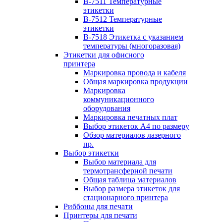
B-7511 Температурные
этикетки
B-7512 Температурные
этикетки
B-7518 Этикетка с указанием
температуры (многоразовая)
Этикетки для офисного
принтера
Маркировка провода и кабеля
Общая маркировка продукции
Маркировка
коммуникационного
оборудования
Маркировка печатных плат
Выбор этикеток А4 по размеру
Обзор материалов лазерного
пр.
Выбор этикетки
Выбор материала для
термотрансферной печати
Общая таблица материалов
Выбор размера этикеток для
стационарного принтера
Риббоны для печати
Принтеры для печати