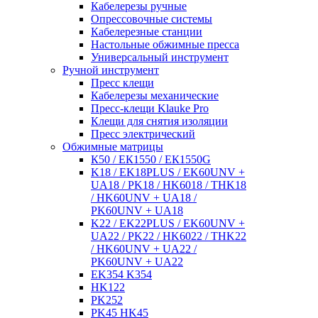
Кабелерезы ручные
Опрессовочные системы
Кабелерезные станции
Настольные обжимные пресса
Универсальный инструмент
Ручной инструмент
Пресс клещи
Кабелерезы механические
Пресс-клещи Klauke Pro
Клещи для снятия изоляции
Пресс электрический
Обжимные матрицы
К50 / ЕК1550 / ЕК1550G
K18 / EK18PLUS / EK60UNV +
UA18 / PK18 / HK6018 / THK18
/ HK60UNV + UA18 /
PK60UNV + UA18
K22 / EK22PLUS / EK60UNV +
UA22 / PK22 / HK6022 / THK22
/ HK60UNV + UA22 /
PK60UNV + UA22
EK354 K354
HK122
PK252
PK45 HK45