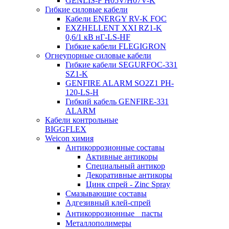
GENLIS-F Н05V/H07V-K
Гибкие силовые кабели
Кабели ENERGY RV-K FOC
EXZHELLENT XXI RZ1-K
0,6/1 кВ нГ-LS-HF
Гибкие кабели FLEGIGRON
Огнеупорные силовые кабели
Гибкие кабели SEGURFOC-331
SZ1-K
GENFIRE ALARM SO2Z1 PH-
120-LS-H
Гибкий кабель GENFIRE-331
ALARM
Кабели контрольные
BIGGFLEX
Weicon химия
Антикоррозионные составы
Активные антикоры
Специальный антикор
Декоративные антикоры
Цинк спрей - Zinc Spray
Смазывающие составы
Адгезивный клей-спрей
Антикоррозионные пасты
Металлополимеры