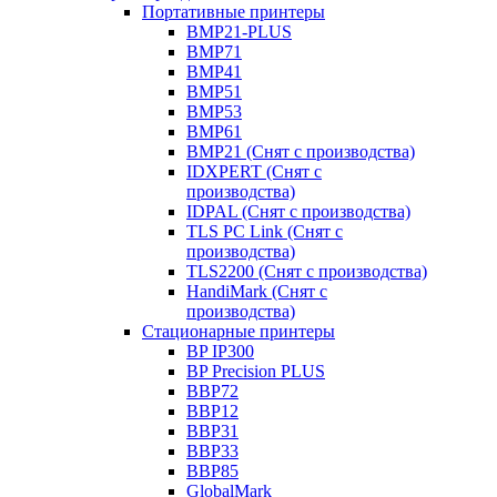
Портативные принтеры
BMP21-PLUS
BMP71
BMP41
BMP51
BMP53
BMP61
BMP21 (Снят с производства)
IDXPERT (Снят с
производства)
IDPAL (Снят с производства)
TLS PC Link (Снят с
производства)
TLS2200 (Снят с производства)
HandiMark (Снят с
производства)
Стационарные принтеры
BP IP300
BP Precision PLUS
BBP72
BBP12
BBP31
BBP33
BBP85
GlobalMark