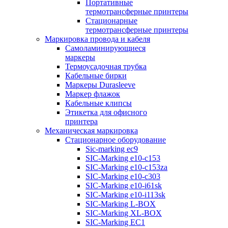
Портативные
термотрансферные принтеры
Стационарные
термотрансферные принтеры
Маркировка провода и кабеля
Самоламинирующиеся
маркеры
Термоусадочная трубка
Кабельные бирки
Маркеры Durasleeve
Маркер флажок
Кабельные клипсы
Этикетка для офисного
принтера
Механическая маркировка
Стационарное оборудование
Sic-marking ec9
SIC-Marking e10-c153
SIC-Marking e10-c153za
SIC-Marking e10-c303
SIC-Marking e10-i61sk
SIC-Marking e10-i113sk
SIC-Marking L-BOX
SIC-Marking XL-BOX
SIC-Marking EC1