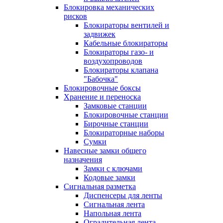
Блокировка механических
рисков
Блокираторы вентилей и
задвижек
Кабельные блокираторы
Блокираторы газо- и
воздухопроводов
Блокираторы клапана
"Бабочка"
Блокировочные боксы
Хранение и переноска
Замковые станции
Блокировочные станции
Бирочные станции
Блокираторные наборы
Сумки
Навесные замки общего
назначения
Замки с ключами
Кодовые замки
Сигнальная разметка
Диспенсеры для ленты
Сигнальная лента
Напольная лента
Оградительная лента