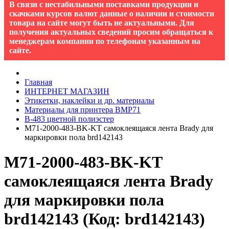
В связи с нестабильными поставками продукции и
скачками курсов валют данные о наличии и стоимости
товара на сайте могут быть не актуальными. Для
получения актуальных сведений просим обращаться к
менеджерам компании по телефонам указанным на
сайте.
Главная
ИНТЕРНЕТ МАГАЗИН
Этикетки, наклейки и др. материалы
Материалы для принтера BMP71
B-483 цветной полиэстер
M71-2000-483-BK-KT самоклеящаяся лента Brady для
маркировки пола brd142143
M71-2000-483-BK-KT
самоклеящаяся лента Brady
для маркировки пола
brd142143
(Код:
brd142143
)