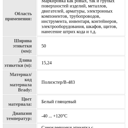
Маркировка как ровых, так и грубых
поверхностей изделий, металлов,
двигателей, арматуры, электронных
Область
компонентов, трубопроводов,
применения:
инструмента, инвентаря, контейнеров,
электрооборудования, шкафов, щитов,
нанесение штрих кода и т.д.
Ширина
этикетки
50
(мм):
Длина
15,24
этикетки (м):
Материал/
код
Полиэстер/В-483
материала
Brady:
Цвет
Белый глянцевый
материала:
Диапазон
-40 ... +120°С
температур:
Самоклеящаяся этикетка с