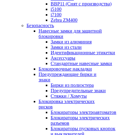
BBP11 (Снят с производства)
i5100
i7100
Zebra ZM400
Безопасность
Навесные замки для защитной
блокировки
Замки из алюминия
Замки из стали
Идентификационные этикетки
Аксессуары
Стандартные навесные замки
Блокировочные накладки
Предупреждающие бирки и
знаки
Бирки из полиэстера
Предупредительные знаки
Стяжки / Хомуты
Блокировка электрических
рисков
Блокираторы электроавтоматов
Блокираторы электрических
разъемов
Блокираторы пусковых кнопок
и выключателей