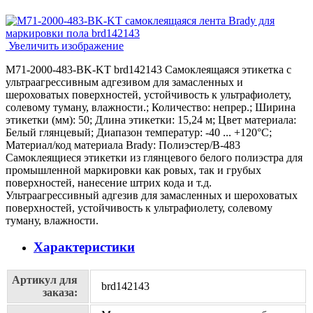
Увеличить изображение
M71-2000-483-BK-KT brd142143 Самоклеящаяся этикетка с
ультраагрессивным адгезивом для замасленных и
шероховатых поверхностей, устойчивость к ультрафиолету,
солевому туману, влажности.; Количество: непрер.; Ширина
этикетки (мм): 50; Длина этикетки: 15,24 м; Цвет материала:
Белый глянцевый; Диапазон температур: -40 ... +120°С;
Материал/код материала Brady: Полиэстер/В-483
Самоклеящиеся этикетки из глянцевого белого полиэстра для
промышленной маркировки как ровых, так и грубых
поверхностей, нанесение штрих кода и т.д.
Ультраагрессивный адгезив для замасленных и шероховатых
поверхностей, устойчивость к ультрафиолету, солевому
туману, влажности.
Характеристики
Артикул для
brd142143
заказа: