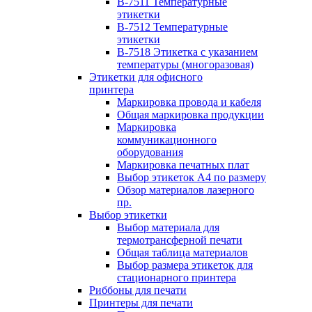
B-7511 Температурные
этикетки
B-7512 Температурные
этикетки
B-7518 Этикетка с указанием
температуры (многоразовая)
Этикетки для офисного
принтера
Маркировка провода и кабеля
Общая маркировка продукции
Маркировка
коммуникационного
оборудования
Маркировка печатных плат
Выбор этикеток А4 по размеру
Обзор материалов лазерного
пр.
Выбор этикетки
Выбор материала для
термотрансферной печати
Общая таблица материалов
Выбор размера этикеток для
стационарного принтера
Риббоны для печати
Принтеры для печати