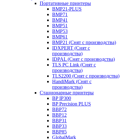
Портативные принтеры
BMP21-PLUS
BMP71
BMP41
BMP51
BMP53
BMP61
BMP21 (Снят с производства)
IDXPERT (Снят с
производства)
IDPAL (Снят с производства)
TLS PC Link (Снят с
производства)
TLS2200 (Снят с производства)
HandiMark (Снят с
производства)
Стационарные принтеры
BP IP300
BP Precision PLUS
BBP72
BBP12
BBP31
BBP33
BBP85
GlobalMark