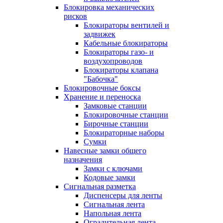
Блокировка механических
рисков
Блокираторы вентилей и
задвижек
Кабельные блокираторы
Блокираторы газо- и
воздухопроводов
Блокираторы клапана
"Бабочка"
Блокировочные боксы
Хранение и переноска
Замковые станции
Блокировочные станции
Бирочные станции
Блокираторные наборы
Сумки
Навесные замки общего
назначения
Замки с ключами
Кодовые замки
Сигнальная разметка
Диспенсеры для ленты
Сигнальная лента
Напольная лента
Оградительная лента