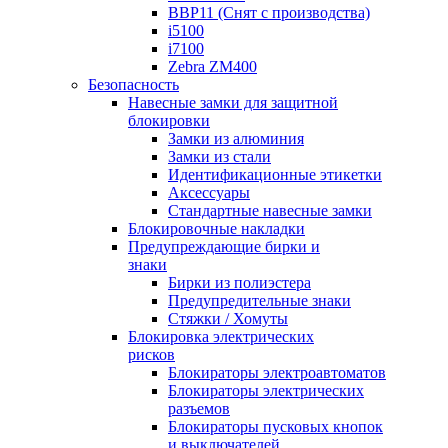
BBP11 (Снят с производства)
i5100
i7100
Zebra ZM400
Безопасность
Навесные замки для защитной
блокировки
Замки из алюминия
Замки из стали
Идентификационные этикетки
Аксессуары
Стандартные навесные замки
Блокировочные накладки
Предупреждающие бирки и
знаки
Бирки из полиэстера
Предупредительные знаки
Стяжки / Хомуты
Блокировка электрических
рисков
Блокираторы электроавтоматов
Блокираторы электрических
разъемов
Блокираторы пусковых кнопок
и выключателей