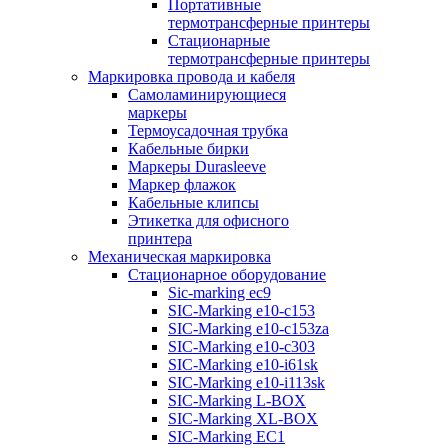
Портативные
термотрансферные принтеры
Стационарные
термотрансферные принтеры
Маркировка провода и кабеля
Самоламинирующиеся
маркеры
Термоусадочная трубка
Кабельные бирки
Маркеры Durasleeve
Маркер флажок
Кабельные клипсы
Этикетка для офисного
принтера
Механическая маркировка
Стационарное оборудование
Sic-marking ec9
SIC-Marking e10-c153
SIC-Marking e10-c153za
SIC-Marking e10-c303
SIC-Marking e10-i61sk
SIC-Marking e10-i113sk
SIC-Marking L-BOX
SIC-Marking XL-BOX
SIC-Marking EC1