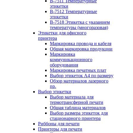
B-7511 Температурные
этикетки
B-7512 Температурные
этикетки
B-7518 Этикетка с указанием
температуры (многоразовая)
Этикетки для офисного
принтера
Маркировка провода и кабеля
Общая маркировка продукции
Маркировка
коммуникационного
оборудования
Маркировка печатных плат
Выбор этикеток А4 по размеру
Обзор материалов лазерного
пр.
Выбор этикетки
Выбор материала для
термотрансферной печати
Общая таблица материалов
Выбор размера этикеток для
стационарного принтера
Риббоны для печати
Принтеры для печати