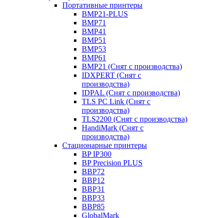
Портативные принтеры
BMP21-PLUS
BMP71
BMP41
BMP51
BMP53
BMP61
BMP21 (Снят с производства)
IDXPERT (Снят с
производства)
IDPAL (Снят с производства)
TLS PC Link (Снят с
производства)
TLS2200 (Снят с производства)
HandiMark (Снят с
производства)
Стационарные принтеры
BP IP300
BP Precision PLUS
BBP72
BBP12
BBP31
BBP33
BBP85
GlobalMark