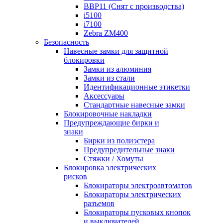
BBP11 (Снят с производства)
i5100
i7100
Zebra ZM400
Безопасность
Навесные замки для защитной
блокировки
Замки из алюминия
Замки из стали
Идентификационные этикетки
Аксессуары
Стандартные навесные замки
Блокировочные накладки
Предупреждающие бирки и
знаки
Бирки из полиэстера
Предупредительные знаки
Стяжки / Хомуты
Блокировка электрических
рисков
Блокираторы электроавтоматов
Блокираторы электрических
разъемов
Блокираторы пусковых кнопок
и выключателей