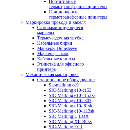
Портативные
термотрансферные принтеры
Стационарные
термотрансферные принтеры
Маркировка провода и кабеля
Самоламинирующиеся
маркеры
Термоусадочная трубка
Кабельные бирки
Маркеры Durasleeve
Маркер флажок
Кабельные клипсы
Этикетка для офисного
принтера
Механическая маркировка
Стационарное оборудование
Sic-marking ec9
SIC-Marking e10-c153
SIC-Marking e10-c153za
SIC-Marking e10-c303
SIC-Marking e10-i61sk
SIC-Marking e10-i113sk
SIC-Marking L-BOX
SIC-Marking XL-BOX
SIC-Marking EC1