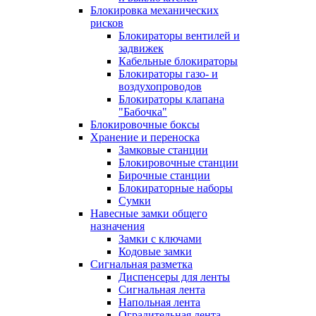
Блокировка механических
рисков
Блокираторы вентилей и
задвижек
Кабельные блокираторы
Блокираторы газо- и
воздухопроводов
Блокираторы клапана
"Бабочка"
Блокировочные боксы
Хранение и переноска
Замковые станции
Блокировочные станции
Бирочные станции
Блокираторные наборы
Сумки
Навесные замки общего
назначения
Замки с ключами
Кодовые замки
Сигнальная разметка
Диспенсеры для ленты
Сигнальная лента
Напольная лента
Оградительная лента