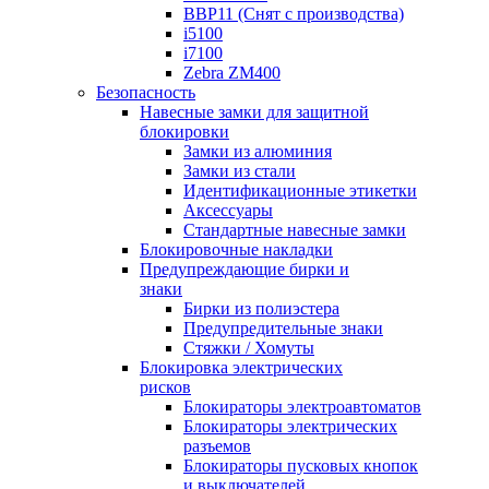
BBP11 (Снят с производства)
i5100
i7100
Zebra ZM400
Безопасность
Навесные замки для защитной
блокировки
Замки из алюминия
Замки из стали
Идентификационные этикетки
Аксессуары
Стандартные навесные замки
Блокировочные накладки
Предупреждающие бирки и
знаки
Бирки из полиэстера
Предупредительные знаки
Стяжки / Хомуты
Блокировка электрических
рисков
Блокираторы электроавтоматов
Блокираторы электрических
разъемов
Блокираторы пусковых кнопок
и выключателей