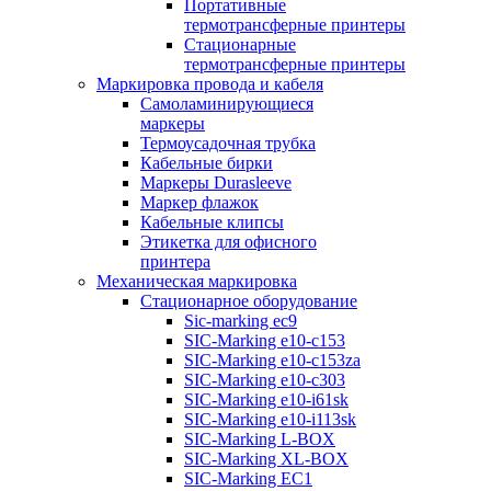
Портативные
термотрансферные принтеры
Стационарные
термотрансферные принтеры
Маркировка провода и кабеля
Самоламинирующиеся
маркеры
Термоусадочная трубка
Кабельные бирки
Маркеры Durasleeve
Маркер флажок
Кабельные клипсы
Этикетка для офисного
принтера
Механическая маркировка
Стационарное оборудование
Sic-marking ec9
SIC-Marking e10-c153
SIC-Marking e10-c153za
SIC-Marking e10-c303
SIC-Marking e10-i61sk
SIC-Marking e10-i113sk
SIC-Marking L-BOX
SIC-Marking XL-BOX
SIC-Marking EC1