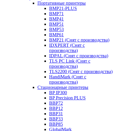
Портативные принтеры
BMP21-PLUS
BMP71
BMP41
BMP51
BMP53
BMP61
BMP21 (Снят с производства)
IDXPERT (Снят с
производства)
IDPAL (Снят с производства)
TLS PC Link (Снят с
производства)
TLS2200 (Снят с производства)
HandiMark (Снят с
производства)
Стационарные принтеры
BP IP300
BP Precision PLUS
BBP72
BBP12
BBP31
BBP33
BBP85
GlobalMark