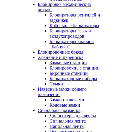
Блокировка механических
рисков
Блокираторы вентилей и
задвижек
Кабельные блокираторы
Блокираторы газо- и
воздухопроводов
Блокираторы клапана
"Бабочка"
Блокировочные боксы
Хранение и переноска
Замковые станции
Блокировочные станции
Бирочные станции
Блокираторные наборы
Сумки
Навесные замки общего
назначения
Замки с ключами
Кодовые замки
Сигнальная разметка
Диспенсеры для ленты
Сигнальная лента
Напольная лента
Оградительная лента