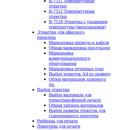
B-7511 Температурные
этикетки
B-7512 Температурные
этикетки
B-7518 Этикетка с указанием
температуры (многоразовая)
Этикетки для офисного
принтера
Маркировка провода и кабеля
Общая маркировка продукции
Маркировка
коммуникационного
оборудования
Маркировка печатных плат
Выбор этикеток А4 по размеру
Обзор материалов лазерного
пр.
Выбор этикетки
Выбор материала для
термотрансферной печати
Общая таблица материалов
Выбор размера этикеток для
стационарного принтера
Риббоны для печати
Принтеры для печати