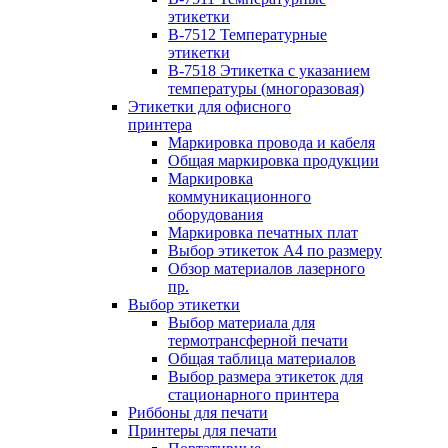
этикетки
B-7512 Температурные
этикетки
B-7518 Этикетка с указанием
температуры (многоразовая)
Этикетки для офисного
принтера
Маркировка провода и кабеля
Общая маркировка продукции
Маркировка
коммуникационного
оборудования
Маркировка печатных плат
Выбор этикеток А4 по размеру
Обзор материалов лазерного
пр.
Выбор этикетки
Выбор материала для
термотрансферной печати
Общая таблица материалов
Выбор размера этикеток для
стационарного принтера
Риббоны для печати
Принтеры для печати