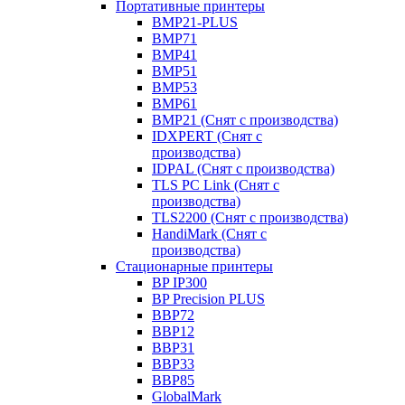
Портативные принтеры
BMP21-PLUS
BMP71
BMP41
BMP51
BMP53
BMP61
BMP21 (Снят с производства)
IDXPERT (Снят с
производства)
IDPAL (Снят с производства)
TLS PC Link (Снят с
производства)
TLS2200 (Снят с производства)
HandiMark (Снят с
производства)
Стационарные принтеры
BP IP300
BP Precision PLUS
BBP72
BBP12
BBP31
BBP33
BBP85
GlobalMark