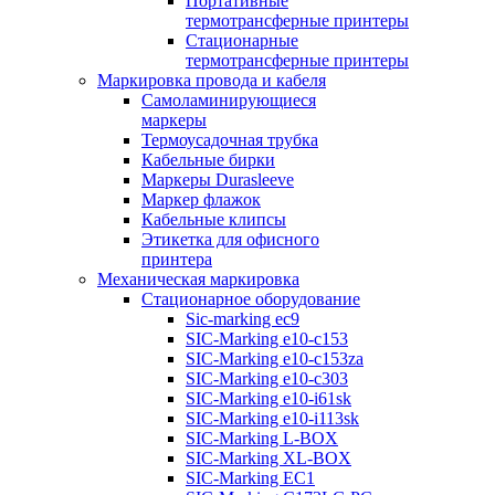
Портативные
термотрансферные принтеры
Стационарные
термотрансферные принтеры
Маркировка провода и кабеля
Самоламинирующиеся
маркеры
Термоусадочная трубка
Кабельные бирки
Маркеры Durasleeve
Маркер флажок
Кабельные клипсы
Этикетка для офисного
принтера
Механическая маркировка
Стационарное оборудование
Sic-marking ec9
SIC-Marking e10-c153
SIC-Marking e10-c153za
SIC-Marking e10-c303
SIC-Marking e10-i61sk
SIC-Marking e10-i113sk
SIC-Marking L-BOX
SIC-Marking XL-BOX
SIC-Marking EC1