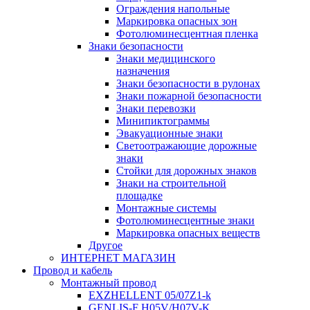
Ограждения напольные
Маркировка опасных зон
Фотолюминесцентная пленка
Знаки безопасности
Знаки медицинского
назначения
Знаки безопасности в рулонах
Знаки пожарной безопасности
Знаки перевозки
Минипиктограммы
Эвакуационные знаки
Светоотражающие дорожные
знаки
Стойки для дорожных знаков
Знаки на строительной
площадке
Монтажные системы
Фотолюминесцентные знаки
Маркировка опасных веществ
Другое
ИНТЕРНЕТ МАГАЗИН
Провод и кабель
Монтажный провод
EXZHELLENT 05/07Z1-k
GENLIS-F Н05V/H07V-K