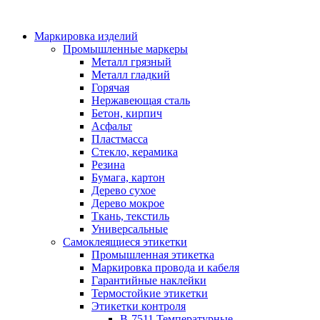
Маркировка изделий
Промышленные маркеры
Металл грязный
Металл гладкий
Горячая
Нержавеющая сталь
Бетон, кирпич
Асфальт
Пластмасса
Стекло, керамика
Резина
Бумага, картон
Дерево сухое
Дерево мокрое
Ткань, текстиль
Универсальные
Самоклеящиеся этикетки
Промышленная этикетка
Маркировка провода и кабеля
Гарантийные наклейки
Термостойкие этикетки
Этикетки контроля
B-7511 Температурные