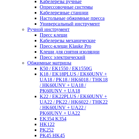
Кабелерезы ручные
Опрессовочные системы
Кабелерезные станции
Настольные обжимные пресса
Универсальный инструмент
Ручной инструмент
Пресс клещи
Кабелерезы механические
Пресс-клещи Klauke Pro
Клещи для снятия изоляции
Пресс электрический
Обжимные матрицы
К50 / ЕК1550 / ЕК1550G
K18 / EK18PLUS / EK60UNV +
UA18 / PK18 / HK6018 / THK18
/ HK60UNV + UA18 /
PK60UNV + UA18
K22 / EK22PLUS / EK60UNV +
UA22 / PK22 / HK6022 / THK22
/ HK60UNV + UA22 /
PK60UNV + UA22
EK354 K354
HK122
PK252
PK45 HK45