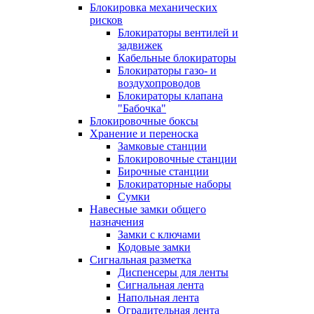
Блокировка механических
рисков
Блокираторы вентилей и
задвижек
Кабельные блокираторы
Блокираторы газо- и
воздухопроводов
Блокираторы клапана
"Бабочка"
Блокировочные боксы
Хранение и переноска
Замковые станции
Блокировочные станции
Бирочные станции
Блокираторные наборы
Сумки
Навесные замки общего
назначения
Замки с ключами
Кодовые замки
Сигнальная разметка
Диспенсеры для ленты
Сигнальная лента
Напольная лента
Оградительная лента