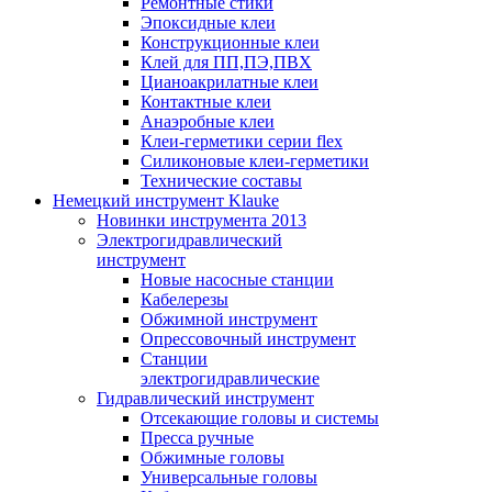
Ремонтные стики
Эпоксидные клеи
Конструкционные клеи
Клей для ПП,ПЭ,ПВХ
Цианоакрилатные клеи
Контактные клеи
Анаэробные клеи
Клеи-герметики серии flex
Силиконовые клеи-герметики
Технические составы
Немецкий инструмент Klauke
Новинки инструмента 2013
Электрогидравлический
инструмент
Новые насосные станции
Кабелерезы
Обжимной инструмент
Опрессовочный инструмент
Станции
электрогидравлические
Гидравлический инструмент
Отсекающие головы и системы
Пресса ручные
Обжимные головы
Универсальные головы