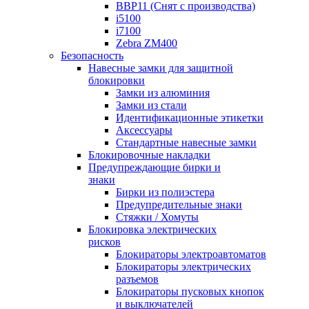
BBP11 (Снят с производства)
i5100
i7100
Zebra ZM400
Безопасность
Навесные замки для защитной
блокировки
Замки из алюминия
Замки из стали
Идентификационные этикетки
Аксессуары
Стандартные навесные замки
Блокировочные накладки
Предупреждающие бирки и
знаки
Бирки из полиэстера
Предупредительные знаки
Стяжки / Хомуты
Блокировка электрических
рисков
Блокираторы электроавтоматов
Блокираторы электрических
разъемов
Блокираторы пусковых кнопок
и выключателей