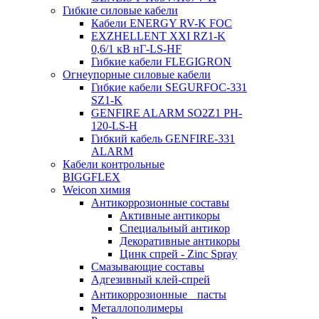
Гибкие силовые кабели
Кабели ENERGY RV-K FOC
EXZHELLENT XXI RZ1-K
0,6/1 кВ нГ-LS-HF
Гибкие кабели FLEGIGRON
Огнеупорные силовые кабели
Гибкие кабели SEGURFOC-331
SZ1-K
GENFIRE ALARM SO2Z1 PH-
120-LS-H
Гибкий кабель GENFIRE-331
ALARM
Кабели контрольные
BIGGFLEX
Weicon химия
Антикоррозионные составы
Активные антикоры
Специальный антикор
Декоративные антикоры
Цинк спрей - Zinc Spray
Смазывающие составы
Адгезивный клей-спрей
Антикоррозионные пасты
Металлополимеры