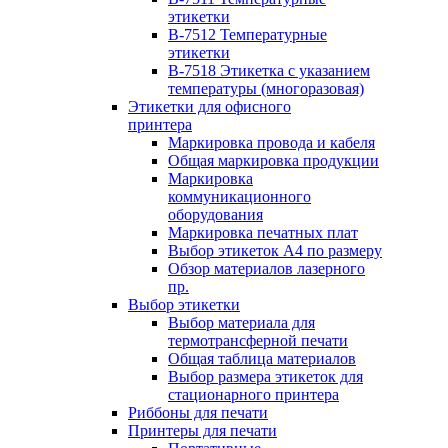
этикетки
B-7512 Температурные
этикетки
B-7518 Этикетка с указанием
температуры (многоразовая)
Этикетки для офисного
принтера
Маркировка провода и кабеля
Общая маркировка продукции
Маркировка
коммуникационного
оборудования
Маркировка печатных плат
Выбор этикеток А4 по размеру
Обзор материалов лазерного
пр.
Выбор этикетки
Выбор материала для
термотрансферной печати
Общая таблица материалов
Выбор размера этикеток для
стационарного принтера
Риббоны для печати
Принтеры для печати