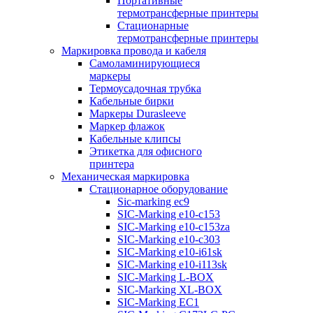
Портативные
термотрансферные принтеры
Стационарные
термотрансферные принтеры
Маркировка провода и кабеля
Самоламинирующиеся
маркеры
Термоусадочная трубка
Кабельные бирки
Маркеры Durasleeve
Маркер флажок
Кабельные клипсы
Этикетка для офисного
принтера
Механическая маркировка
Стационарное оборудование
Sic-marking ec9
SIC-Marking e10-c153
SIC-Marking e10-c153za
SIC-Marking e10-c303
SIC-Marking e10-i61sk
SIC-Marking e10-i113sk
SIC-Marking L-BOX
SIC-Marking XL-BOX
SIC-Marking EC1