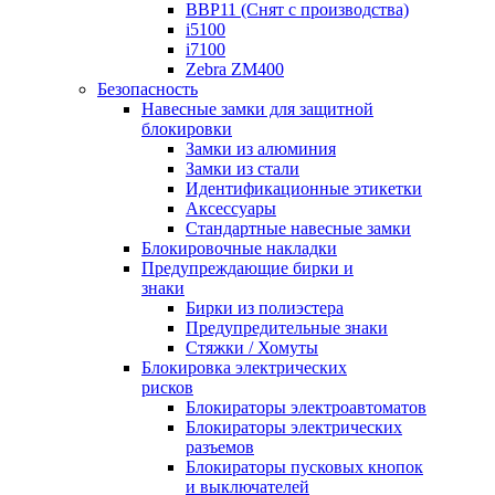
BBP11 (Снят с производства)
i5100
i7100
Zebra ZM400
Безопасность
Навесные замки для защитной
блокировки
Замки из алюминия
Замки из стали
Идентификационные этикетки
Аксессуары
Стандартные навесные замки
Блокировочные накладки
Предупреждающие бирки и
знаки
Бирки из полиэстера
Предупредительные знаки
Стяжки / Хомуты
Блокировка электрических
рисков
Блокираторы электроавтоматов
Блокираторы электрических
разъемов
Блокираторы пусковых кнопок
и выключателей