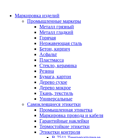
Маркировка изделий
Промышленные маркеры
Металл грязный
Металл гладкий
Горячая
Нержавеющая сталь
Бетон, кирпич
Асфальт
Пластмасса
Стекло, керамика
Резина
Бумага, картон
Дерево сухое
Дерево мокрое
Ткань, текстиль
Универсальные
Самоклеящиеся этикетки
Промышленная этикетка
Маркировка провода и кабеля
Гарантийные наклейки
Термостойкие этикетки
Этикетки контроля
B-7511 Температурные