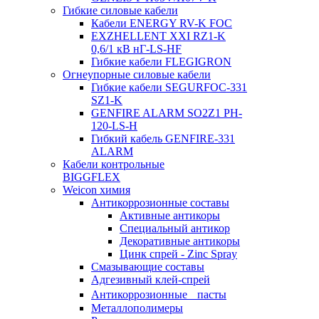
Гибкие силовые кабели
Кабели ENERGY RV-K FOC
EXZHELLENT XXI RZ1-K
0,6/1 кВ нГ-LS-HF
Гибкие кабели FLEGIGRON
Огнеупорные силовые кабели
Гибкие кабели SEGURFOC-331
SZ1-K
GENFIRE ALARM SO2Z1 PH-
120-LS-H
Гибкий кабель GENFIRE-331
ALARM
Кабели контрольные
BIGGFLEX
Weicon химия
Антикоррозионные составы
Активные антикоры
Специальный антикор
Декоративные антикоры
Цинк спрей - Zinc Spray
Смазывающие составы
Адгезивный клей-спрей
Антикоррозионные пасты
Металлополимеры