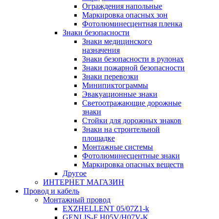
Ограждения напольные
Маркировка опасных зон
Фотолюминесцентная пленка
Знаки безопасности
Знаки медицинского
назначения
Знаки безопасности в рулонах
Знаки пожарной безопасности
Знаки перевозки
Минипиктограммы
Эвакуационные знаки
Светоотражающие дорожные
знаки
Стойки для дорожных знаков
Знаки на строительной
площадке
Монтажные системы
Фотолюминесцентные знаки
Маркировка опасных веществ
Другое
ИНТЕРНЕТ МАГАЗИН
Провод и кабель
Монтажный провод
EXZHELLENT 05/07Z1-k
GENLIS-F Н05V/H07V-K