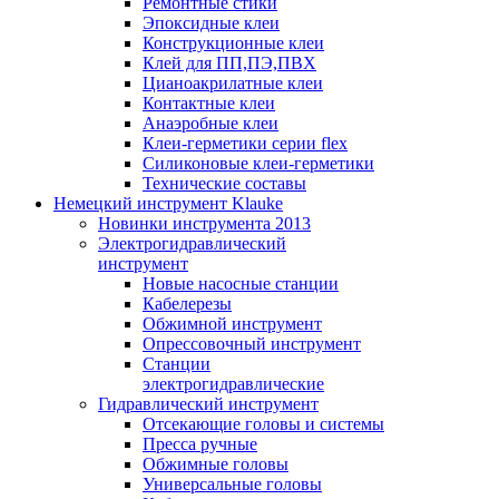
Ремонтные стики
Эпоксидные клеи
Конструкционные клеи
Клей для ПП,ПЭ,ПВХ
Цианоакрилатные клеи
Контактные клеи
Анаэробные клеи
Клеи-герметики серии flex
Силиконовые клеи-герметики
Технические составы
Немецкий инструмент Klauke
Новинки инструмента 2013
Электрогидравлический
инструмент
Новые насосные станции
Кабелерезы
Обжимной инструмент
Опрессовочный инструмент
Станции
электрогидравлические
Гидравлический инструмент
Отсекающие головы и системы
Пресса ручные
Обжимные головы
Универсальные головы