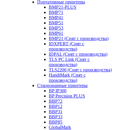
Портативные принтеры
BMP21-PLUS
BMP71
BMP41
BMP51
BMP53
BMP61
BMP21 (Снят с производства)
IDXPERT (Снят с
производства)
IDPAL (Снят с производства)
TLS PC Link (Снят с
производства)
TLS2200 (Снят с производства)
HandiMark (Снят с
производства)
Стационарные принтеры
BP IP300
BP Precision PLUS
BBP72
BBP12
BBP31
BBP33
BBP85
GlobalMark