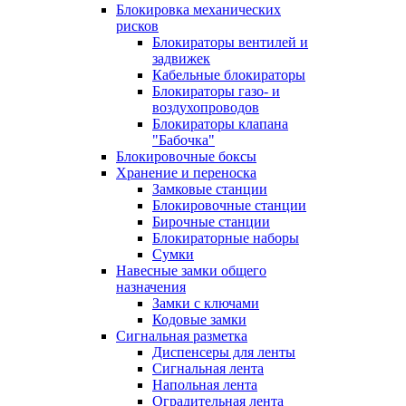
Блокировка механических
рисков
Блокираторы вентилей и
задвижек
Кабельные блокираторы
Блокираторы газо- и
воздухопроводов
Блокираторы клапана
"Бабочка"
Блокировочные боксы
Хранение и переноска
Замковые станции
Блокировочные станции
Бирочные станции
Блокираторные наборы
Сумки
Навесные замки общего
назначения
Замки с ключами
Кодовые замки
Сигнальная разметка
Диспенсеры для ленты
Сигнальная лента
Напольная лента
Оградительная лента