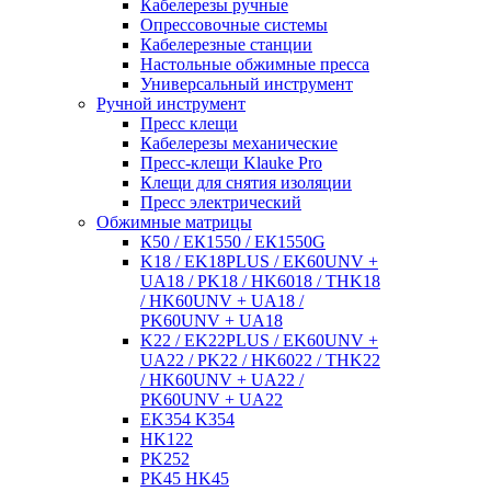
Кабелерезы ручные
Опрессовочные системы
Кабелерезные станции
Настольные обжимные пресса
Универсальный инструмент
Ручной инструмент
Пресс клещи
Кабелерезы механические
Пресс-клещи Klauke Pro
Клещи для снятия изоляции
Пресс электрический
Обжимные матрицы
К50 / ЕК1550 / ЕК1550G
K18 / EK18PLUS / EK60UNV +
UA18 / PK18 / HK6018 / THK18
/ HK60UNV + UA18 /
PK60UNV + UA18
K22 / EK22PLUS / EK60UNV +
UA22 / PK22 / HK6022 / THK22
/ HK60UNV + UA22 /
PK60UNV + UA22
EK354 K354
HK122
PK252
PK45 HK45